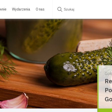
wnie
Wydarzenia
O nas
Goł
Re
Po
Go