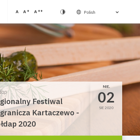
+
++
A
A
A
NIE.
02
dap
gionalny Festiwal
SIE 2020
granicza Kartaczewo -
łdap 2020