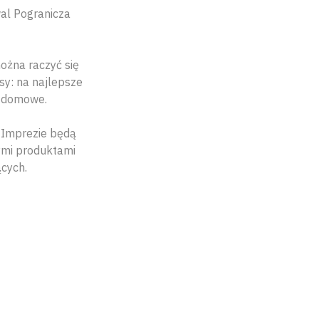
al Pogranicza
można raczyć się
sy: na najlepsze
e domowe.
. Imprezie będą
nymi produktami
ących.