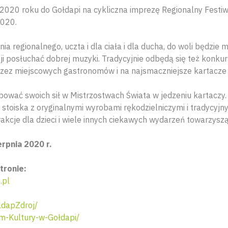
2020 roku do Gołdapi na cykliczna imprezę Regionalny Festiw
2020.
a regionalnego, uczta i dla ciała i dla ducha, do woli będzie 
ji posłuchać dobrej muzyki. Tradycyjnie odbędą się też konkur
zez miejscowych gastronomów i na najsmaczniejsze kartacz
bować swoich sił w Mistrzostwach Świata w jedzeniu kartaczy
 stoiska z oryginalnymi wyrobami rękodzielniczymi i tradycyj
akcje dla dzieci i wiele innych ciekawych wydarzeń towarzysz
erpnia 2020 r.
tronie:
.pl
dapZdroj/
-Kultury-w-Gołdapi/