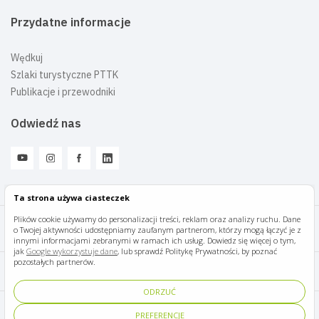
Przydatne informacje
Wędkuj
Szlaki turystyczne PTTK
Publikacje i przewodniki
Odwiedź nas
Ta strona używa ciasteczek
Plików cookie używamy do personalizacji treści, reklam oraz analizy ruchu. Dane
o Twojej aktywności udostępniamy zaufanym partnerom, którzy mogą łączyć je z
Mazury Travel © 2026
innymi informacjami zebranymi w ramach ich usług. Dowiedz się więcej o tym,
jak
Google wykorzystuje dane
, lub sprawdź Politykę Prywatności, by poznać
pozostałych partnerów.
Polityka prywatności
ODRZUĆ
Pomoc i kontakt
PREFERENCJE