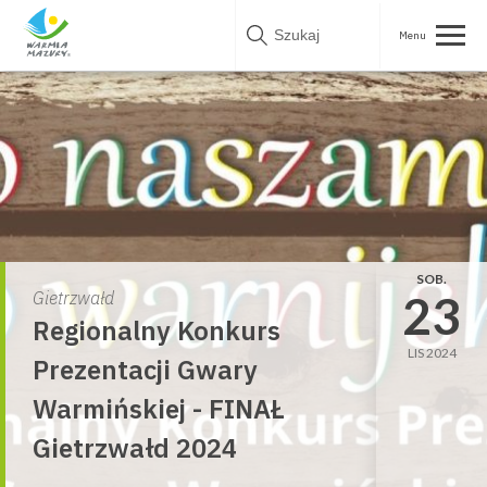
Skip
to
content
SOB.
23
Gietrzwałd
Regionalny Konkurs
LIS 2024
Prezentacji Gwary
Warmińskiej - FINAŁ
Gietrzwałd 2024