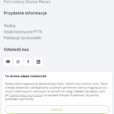
Port Lotniczy Olsztyn-Mazury
Przydatne informacje
Wędkuj
Szlaki turystyczne PTTK
Publikacje i przewodniki
Odwiedź nas
Ta strona używa ciasteczek
Plików cookie używamy do personalizacji treści, reklam oraz analizy ruchu. Dane
o Twojej aktywności udostępniamy zaufanym partnerom, którzy mogą łączyć je z
Mazury Travel © 2026
innymi informacjami zebranymi w ramach ich usług. Dowiedz się więcej o tym,
jak
Google wykorzystuje dane
, lub sprawdź Politykę Prywatności, by poznać
pozostałych partnerów.
Polityka prywatności
ODRZUĆ