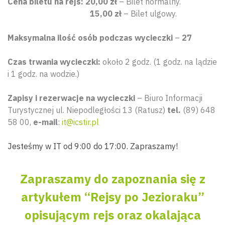
Cena biletu na rejs:
20,00 zł
– Bilet normalny.
15,00 zł
– Bilet ulgowy.
Maksymalna ilość osób podczas wycieczki
–
27
Czas trwania wycieczki:
około 2 godz. (1 godz. na lądzie
i 1 godz. na wodzie.)
Zapisy i rezerwacje na wycieczki
– Biuro Informacji
Turystycznej ul. Niepodległości 13 (Ratusz)
tel.
(89) 648
58 00,
e-mail
:
it@icstir.pl
Jesteśmy w IT od 9:00 do 17:00. Zapraszamy!
Zapraszamy do zapoznania się z
artykułem “Rejsy po Jezioraku”
opisującym rejs oraz okalająca