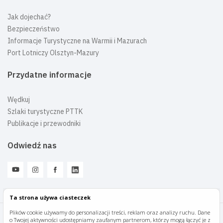
Jak dojechać?
Bezpieczeństwo
Informacje Turystyczne na Warmii i Mazurach
Port Lotniczy Olsztyn-Mazury
Przydatne informacje
Wędkuj
Szlaki turystyczne PTTK
Publikacje i przewodniki
Odwiedź nas
Ta strona używa ciasteczek
Plików cookie używamy do personalizacji treści, reklam oraz analizy ruchu. Dane
o Twojej aktywności udostępniamy zaufanym partnerom, którzy mogą łączyć je z
Mazury Travel © 2026