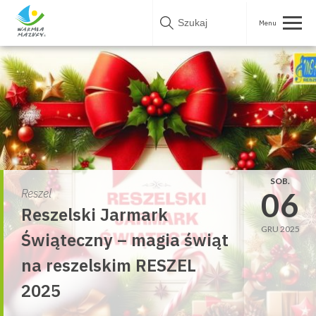
Skip
to
content
SOB.
06
Reszel
Reszelski Jarmark
GRU 2025
Świąteczny – magia świąt
na reszelskim RESZEL
2025