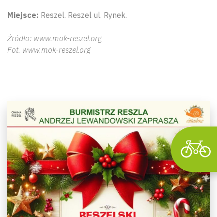
Miejsce:
Reszel. Reszel ul. Rynek.
Źródło: www.mok-reszel.org
Wyszu
Fot. www.mok-reszel.org