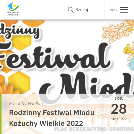
Skip
to
content
SOB.
28
Kożuchy Wielkie
Rodzinny Festiwal Miodu
MAJ 2022
Kożuchy Wielkie 2022