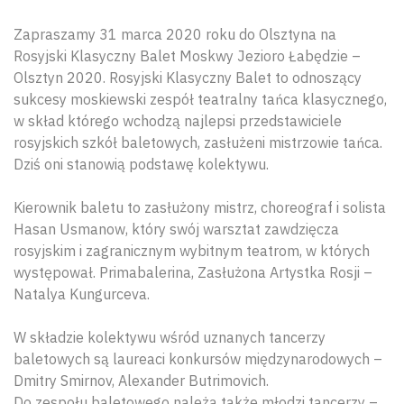
Zapraszamy 31 marca 2020 roku do Olsztyna na
Rosyjski Klasyczny Balet Moskwy Jezioro Łabędzie –
Olsztyn 2020. Rosyjski Klasyczny Balet to odnoszący
sukcesy moskiewski zespół teatralny tańca klasycznego,
w skład którego wchodzą najlepsi przedstawiciele
rosyjskich szkół baletowych, zasłużeni mistrzowie tańca.
Dziś oni stanowią podstawę kolektywu.
Kierownik baletu to zasłużony mistrz, choreograf i solista
Hasan Usmanow, który swój warsztat zawdzięcza
rosyjskim i zagranicznym wybitnym teatrom, w których
występował. Primabalerina, Zasłużona Artystka Rosji –
Natalya Kungurceva.
W składzie kolektywu wśród uznanych tancerzy
baletowych są laureaci konkursów międzynarodowych –
Dmitry Smirnov, Alexander Butrimovich.
Do zespołu baletowego należą także młodzi tancerzy –