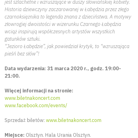
jest szlachetne i wzruszające w duszy słowiańskiej kobiety.
Historia dziewczyny zaczarowanej w Łabędzia przez złego
czarnoksiężnika to legenda znana z dzieciństwa. A motywy
złowrogiej dwoistości w wizerunku Czarnego Łabędzia
wciąż inspirują współczesnych artystów wszystkich
gatunków sztuki.
“Jezioro Łabędzie”, jak powiedział krytyk, to “wzruszająca
pieśń bez słów”!
Data wydarzenia: 31 marca 2020 r., godz. 19:00-
21:00.
Więcej informacji na stronie:
www.biletnakoncert.com
Wyszu
www.facebook.com/events/
Sprzedaż biletów:
www.biletnakoncert.com
Miejsce:
Olsztyn. Hala Urania Olsztyn.