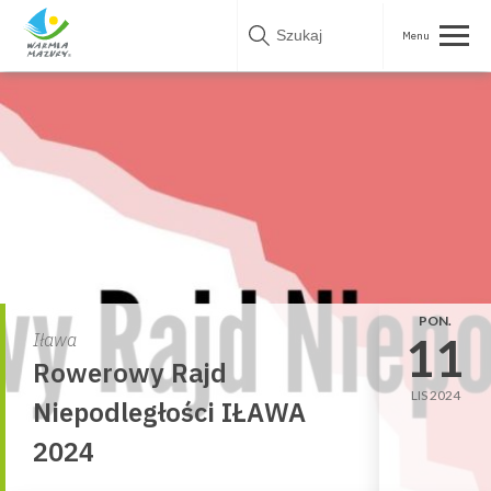
Skip
to
content
PON.
11
Iława
Rowerowy Rajd
LIS 2024
Niepodległości IŁAWA
2024