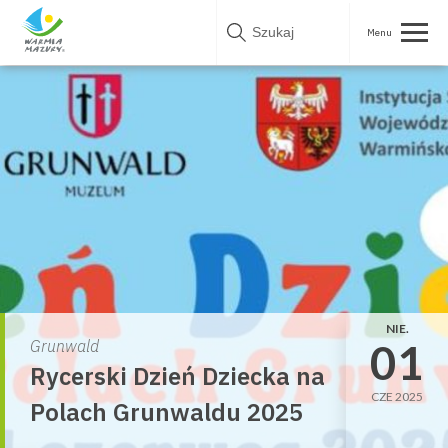
Skip
to
content
NIE.
01
Grunwald
Rycerski Dzień Dziecka na
CZE 2025
Polach Grunwaldu 2025