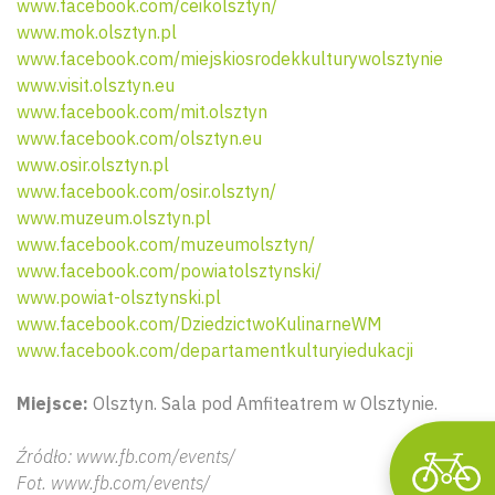
www.facebook.com/ceikolsztyn/
www.mok.olsztyn.pl
www.facebook.com/miejskiosrodekkulturywolsztynie
www.visit.olsztyn.eu
www.facebook.com/mit.olsztyn
www.facebook.com/olsztyn.eu
www.osir.olsztyn.pl
www.facebook.com/osir.olsztyn/
www.muzeum.olsztyn.pl
www.facebook.com/muzeumolsztyn/
Wyszu
www.facebook.com/powiatolsztynski/
www.powiat-olsztynski.pl
www.facebook.com/DziedzictwoKulinarneWM
www.facebook.com/departamentkulturyiedukacji
Miejsce:
Olsztyn. Sala pod Amfiteatrem w Olsztynie.
Źródło: www.fb.com/events/
Fot. www.fb.com/events/