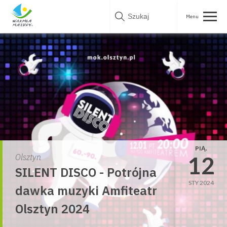
Skip
to
content
PIĄ.
12
Olsztyn
SILENT DISCO - Potrójna
STY 2024
dawka muzyki Amfiteatr
Olsztyn 2024