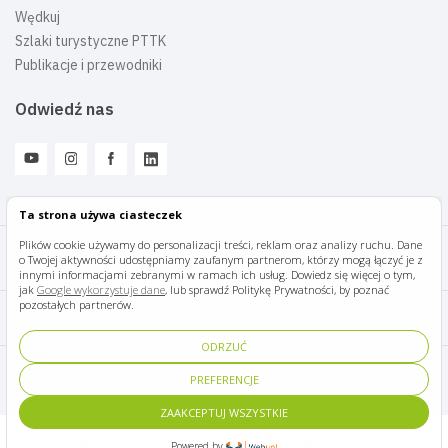
Wędkuj
Szlaki turystyczne PTTK
Publikacje i przewodniki
Odwiedź nas
Ta strona używa ciasteczek
Plików cookie używamy do personalizacji treści, reklam oraz analizy ruchu. Dane
o Twojej aktywności udostępniamy zaufanym partnerom, którzy mogą łączyć je z
Mazury Travel © 2026
innymi informacjami zebranymi w ramach ich usług. Dowiedz się więcej o tym,
jak
Google wykorzystuje dane
, lub sprawdź Politykę Prywatności, by poznać
pozostałych partnerów.
Polityka prywatności
ODRZUĆ
Pomoc i kontakt
PREFERENCJE
ZAAKCEPTUJ WSZYSTKIE
Designed by Panda Marketing
Implemented by Ideative
Powered by