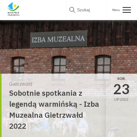
Skip
to
content
SOB.
23
Gietrzwałd
Sobotnie spotkania z
LIP 2022
legendą warmińską - Izba
Muzealna Gietrzwałd
2022