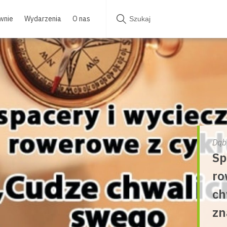
wnie
Wydarzenia
O nas
Dąb
Sp
ro
ch
zn