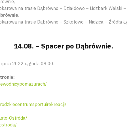
równie,
okarowa na trasie Dąbrówno – Działdowo – Lidzbark Welski 
ąbrównie,
okarowa na trasie Dąbrówno – Szkotowo – Nidzica – Źródła 
14.08. – Spacer po Dąbrównie.
rpnia 2022 r., godz. 09:00.
tronie:
zewodnicypomazurach/
odzkiecentrumsportuirekreacji/
sto-Ostróda/
ostroda/