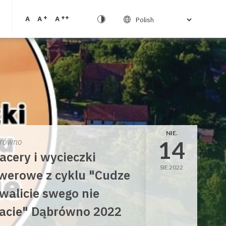
+
++
A
A
A
NIE.
14
równo
acery i wycieczki
SIE 2022
werowe z cyklu "Cudze
walicie swego nie
acie" Dąbrówno 2022