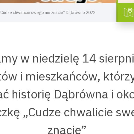
 “Cudze chwalicie swego nie znacie” Dąbrówno 2022
my w niedzielę 14 sierpni
tów i mieszkańców, którz
ć historię Dąbrówna i oko
zkę „Cudze chwalicie sw
znacie”