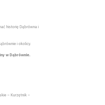
nać historię Dąbrówna i
brównie i okolicy.
iny w Dąbrównie.
kie – Kurzętnik –