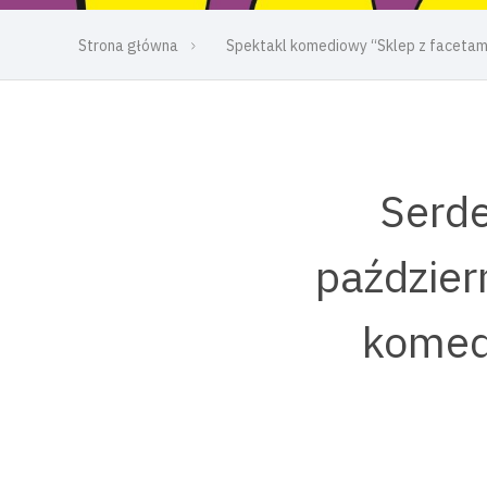
Strona główna
Spektakl komediowy “Sklep z facetami
Serde
paździer
komedi