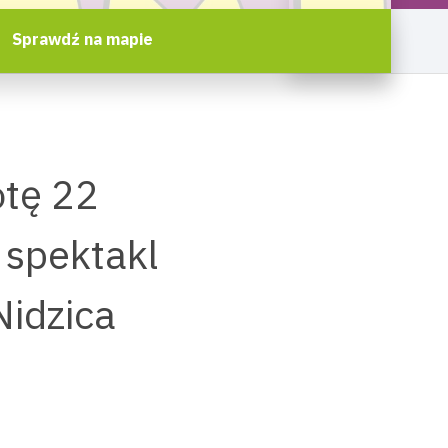
Sprawdź na mapie
otę 22
 spektakl
Nidzica