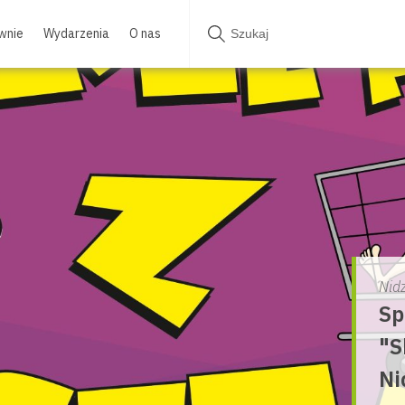
wnie
Wydarzenia
O nas
Nid
Sp
"S
Ni