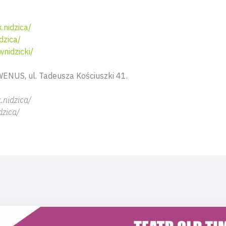
nidzica/
dzica/
nidzicki/
 WENUS, ul. Tadeusza Kościuszki 41.
.nidzica/
dzica/