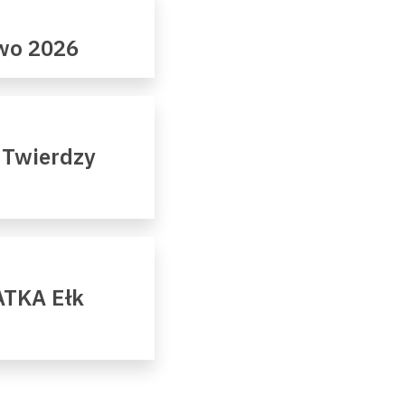
owo 2026
 Twierdzy
ATKA Ełk