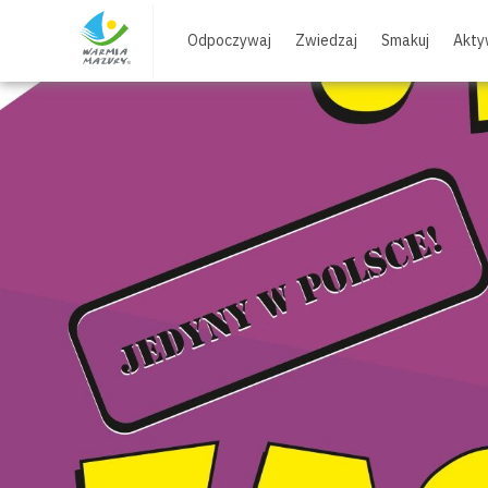
Skip
to
Odpoczywaj
Zwiedzaj
Smakuj
Akty
content