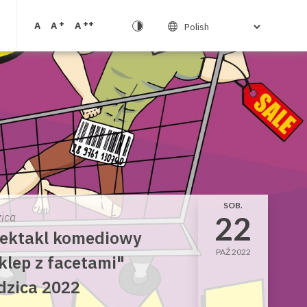
+
++
A
A
A
SOB.
22
zica
ektakl komediowy
PAŹ 2022
klep z facetami"
dzica 2022