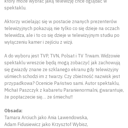
który może wybrać jaką telewizję chce oglądać w
spektaklu.
Aktorzy wcielając się w postacie znanych prezenterów
telewizyjnych pokazują nie tylko co się dzieje na oczach
telewidza, ale i to co się dzieje w telewizyjnym studiu po
wyłączeniu kamer i zejściu z wizji.
A do wyboru jest TVP, TVN, Polsat i TV Trwam. Widzowie
spektaklu wreszcie będą mogą zobaczyć jak zachowują
się gwiazdy znane ze szklanego ekranu gdy telewizyjny
uśmiech schodzi im z twarzy. Czy zbieżność nazwisk jest
przypadkowa? Ocenicie Państwo sami. Autor spektaklu,
Michał Paszczyk z kabaretu Paranienormalni, gwarantuje,
że popłaczecie się… ze śmiechu!!
Obsada:
Tamara Arciuch jako Ania Lawendowska,
Adam Fidusiewicz jako Krzysztof Wybisz,