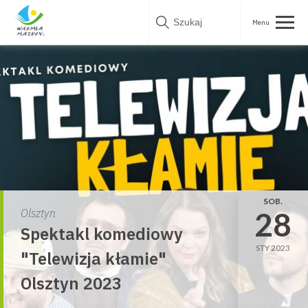
Skip
to
content
SOB.
28
Olsztyn
Spektakl komediowy
STY 2023
"Telewizja kłamie"
Olsztyn 2023