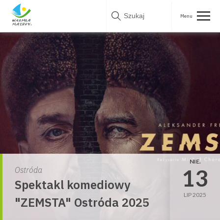
Skip
to
content
NIE.
13
Ostróda
Spektakl komediowy
LIP 2025
"ZEMSTA" Ostróda 2025