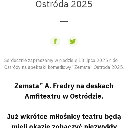
Ostróda 2025
Serdecznie zapraszamy w niedzielę 13 lipca 2025 r. do
Ostródy na spektakl komediowy “Zemsta” Ostróda 2025.
Zemsta” A. Fredry na deskach
Amfiteatru w Ostródzie.
Już wkrótce miłośnicy teatru będą
mieli okazję zobaczyć niezwykły