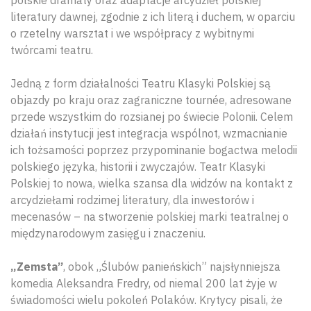
literatury dawnej, zgodnie z ich literą i duchem, w oparciu
o rzetelny warsztat i we współpracy z wybitnymi
twórcami teatru.
Jedną z form działalności Teatru Klasyki Polskiej są
objazdy po kraju oraz zagraniczne tournée, adresowane
przede wszystkim do rozsianej po świecie Polonii. Celem
działań instytucji jest integracja wspólnot, wzmacnianie
ich tożsamości poprzez przypominanie bogactwa melodii
polskiego języka, historii i zwyczajów. Teatr Klasyki
Polskiej to nowa, wielka szansa dla widzów na kontakt z
arcydziełami rodzimej literatury, dla inwestorów i
mecenasów – na stworzenie polskiej marki teatralnej o
międzynarodowym zasięgu i znaczeniu.
„Zemsta”
, obok „Ślubów panieńskich” najsłynniejsza
komedia Aleksandra Fredry, od niemal 200 lat żyje w
świadomości wielu pokoleń Polaków. Krytycy pisali, że