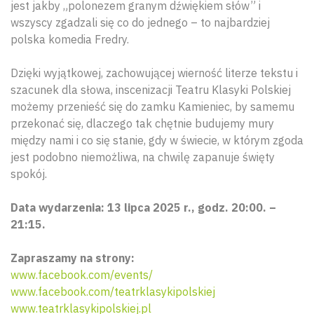
jest jakby „polonezem granym dźwiękiem słów” i
wszyscy zgadzali się co do jednego – to najbardziej
polska komedia Fredry.
Dzięki wyjątkowej, zachowującej wierność literze tekstu i
szacunek dla słowa, inscenizacji Teatru Klasyki Polskiej
możemy przenieść się do zamku Kamieniec, by samemu
przekonać się, dlaczego tak chętnie budujemy mury
między nami i co się stanie, gdy w świecie, w którym zgoda
jest podobno niemożliwa, na chwilę zapanuje święty
spokój.
Data wydarzenia: 13 lipca 2025 r., godz. 20:00. –
21:15.
Zapraszamy na strony:
Wyszu
www.facebook.com/events/
www.facebook.com/teatrklasykipolskiej
www.teatrklasykipolskiej.pl