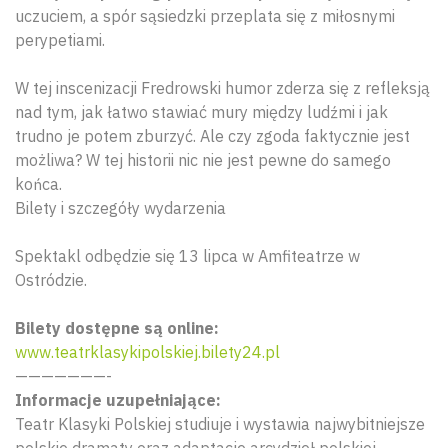
uczuciem, a spór sąsiedzki przeplata się z miłosnymi
perypetiami.
W tej inscenizacji Fredrowski humor zderza się z refleksją
nad tym, jak łatwo stawiać mury między ludźmi i jak
trudno je potem zburzyć. Ale czy zgoda faktycznie jest
możliwa? W tej historii nic nie jest pewne do samego
końca.
Bilety i szczegóły wydarzenia
Spektakl odbędzie się 13 lipca w Amfiteatrze w
Ostródzie.
Bilety dostępne są online:
www.teatrklasykipolskiej.bilety24.pl
———————-
Informacje uzupełniające:
Teatr Klasyki Polskiej studiuje i wystawia najwybitniejsze
polskie dramaty oraz adaptacje arcydzieł polskiej