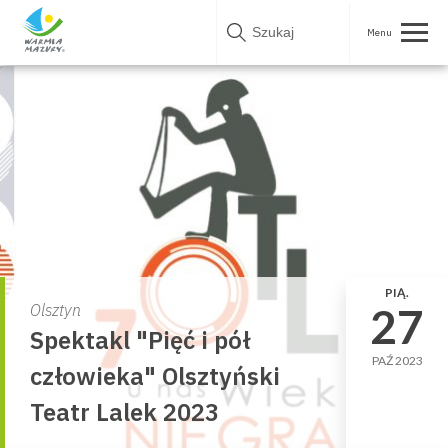
Skip
to
content
PIĄ.
27
Olsztyn
Spektakl "Pięć i pół
PAŹ 2023
człowieka" Olsztyński
Teatr Lalek 2023