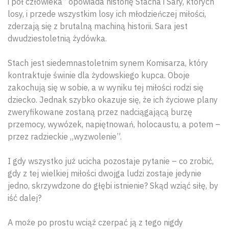
i pół człowieka” opowiada historię Stacha i Sary, których
losy, i przede wszystkim losy ich młodzieńczej miłości,
zderzają się z brutalną machiną historii. Sara jest
dwudziestoletnią żydówka.
Stach jest siedemnastoletnim synem Komisarza, który
kontraktuje świnie dla żydowskiego kupca. Oboje
zakochują się w sobie, a w wyniku tej miłości rodzi się
dziecko. Jednak szybko okazuje się, że ich życiowe plany
zweryfikowane zostaną przez nadciągającą burzę
przemocy, wywózek, napiętnowań, holocaustu, a potem –
przez radzieckie „wyzwolenie”.
I gdy wszystko już ucicha pozostaje pytanie – co zrobić,
gdy z tej wielkiej miłości dwojga ludzi zostaje jedynie
jedno, skrzywdzone do głębi istnienie? Skąd wziąć siłę, by
iść dalej?
A może po prostu wciąż czerpać ją z tego nigdy