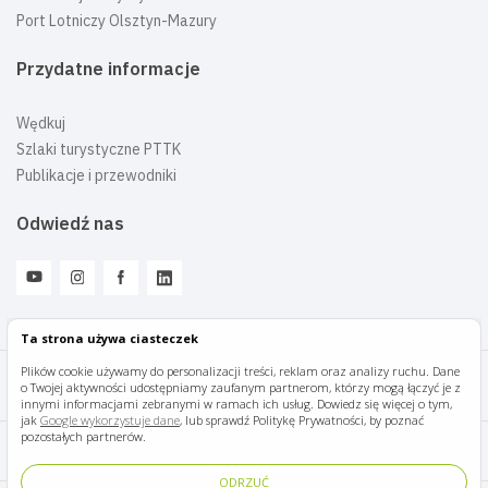
Port Lotniczy Olsztyn-Mazury
Przydatne informacje
Wędkuj
Szlaki turystyczne PTTK
Publikacje i przewodniki
Odwiedź nas
Ta strona używa ciasteczek
Plików cookie używamy do personalizacji treści, reklam oraz analizy ruchu. Dane
o Twojej aktywności udostępniamy zaufanym partnerom, którzy mogą łączyć je z
Mazury Travel © 2026
innymi informacjami zebranymi w ramach ich usług. Dowiedz się więcej o tym,
jak
Google wykorzystuje dane
, lub sprawdź Politykę Prywatności, by poznać
pozostałych partnerów.
Polityka prywatności
ODRZUĆ