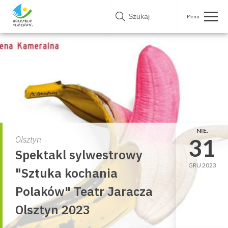
Skip
to
content
NIE.
31
Olsztyn
Spektakl sylwestrowy
GRU 2023
"Sztuka kochania
Polaków" Teatr Jaracza
Olsztyn 2023