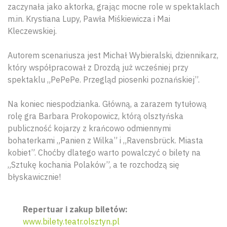
zaczynała jako aktorka, grając mocne role w spektaklach
m.in. Krystiana Lupy, Pawła Miśkiewicza i Mai
Kleczewskiej.
Autorem scenariusza jest Michał Wybieralski, dziennikarz,
który współpracował z Drozdą już wcześniej przy
spektaklu „PePePe. Przegląd piosenki poznańskiej”.
Na koniec niespodzianka. Główną, a zarazem tytułową
rolę gra Barbara Prokopowicz, którą olsztyńska
publiczność kojarzy z krańcowo odmiennymi
bohaterkami „Panien z Wilka” i „Ravensbrück. Miasta
kobiet”. Choćby dlatego warto powalczyć o bilety na
„Sztukę kochania Polaków”, a te rozchodzą się
błyskawicznie!
Wyszu
Repertuar i zakup biletów:
www.bilety.teatr.olsztyn.pl