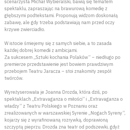
scenarzysta Michał Wybieralski, bawią się tematem
spektaklu, zapraszając na brawurową komedię z
głębszymi podtekstami. Proponują widzom doskonałą
zabawę, ale gdy trzeba podstawiają nam przed oczy
krzywe zwierciadło.
W istocie śmiejemy się z samych siebie, a to zasada
każdej dobrej komedii z ambicjami.
Za sukcesem „Sztuki kochania Polaków” – niedługo po
premierze przedstawienie jest bowiem prawdziwym
przebojem Teatru Jaracza – stoi znakomity zespół
twórców.
Wyreżyserowała je Joanna Drozda, która dziś, po
spektaklach „Extravaganza o miłości” i „Extravaganza o
władzy” z Teatru Polskiego w Poznaniu oraz
zrealizowanych w warszawskiej Syrenie „Nogach Syreny”,
kojarzy się z wyrafinowaną rozrywką, doprawioną
szczyptą pieprzu. Drozda zna teatr od podszewki, gdyż