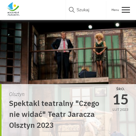
Skip
to
content
ŚRO.
15
Olsztyn
Spektakl teatralny "Czego
LUT 2023
nie widać" Teatr Jaracza
Olsztyn 2023