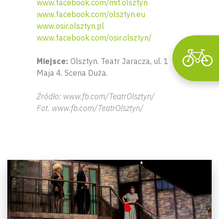
www.facebook.com/mit.olsztyn
www.facebook.com/olsztyn.eu
www.osir.olsztyn.pl
www.facebook.com/osir.olsztyn/
Miejsce:
Olsztyn. Teatr Jaracza, ul. 1
Maja 4. Scena Duża.
Źródło: www.fb.com/TeatrOlsztyn/
Fot. www.fb.com/TeatrOlsztyn/