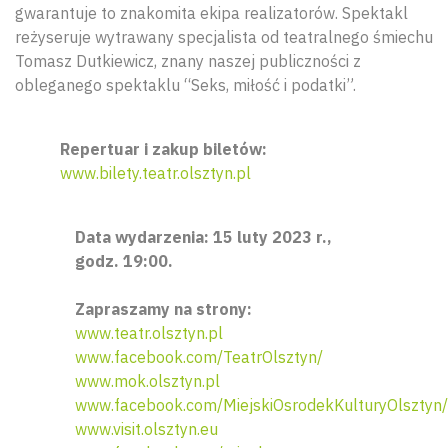
gwarantuje to znakomita ekipa realizatorów. Spektakl
reżyseruje wytrawany specjalista od teatralnego śmiechu
Tomasz Dutkiewicz, znany naszej publiczności z
obleganego spektaklu “Seks, miłość i podatki”.
Repertuar i zakup biletów:
www.bilety.teatr.olsztyn.pl
Data wydarzenia: 15 luty 2023 r.,
godz. 19:00.
Zapraszamy na strony:
www.teatr.olsztyn.pl
Wyszu
www.facebook.com/TeatrOlsztyn/
www.mok.olsztyn.pl
www.facebook.com/MiejskiOsrodekKulturyOlsztyn/
www.visit.olsztyn.eu