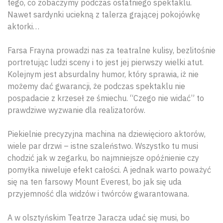
tego, co zobaczymy podczas ostatniego spektaklu.
Nawet sardynki uciekną z talerza grającej pokojówkę
aktorki…
Farsa Frayna prowadzi nas za teatralne kulisy, bezlitośnie
portretując ludzi sceny i to jest jej pierwszy wielki atut.
Kolejnym jest absurdalny humor, który sprawia, iż nie
możemy dać gwarancji, że podczas spektaklu nie
pospadacie z krzeseł ze śmiechu. “Czego nie widać” to
prawdziwe wyzwanie dla realizatorów.
Piekielnie precyzyjna machina na dziewięcioro aktorów,
wiele par drzwi – istne szaleństwo. Wszystko tu musi
chodzić jak w zegarku, bo najmniejsze opóźnienie czy
pomyłka niweluje efekt całości. A jednak warto poważyć
się na ten farsowy Mount Everest, bo jak się uda
przyjemność dla widzów i twórców gwarantowana.
A w olsztyńskim Teatrze Jaracza udać się musi, bo