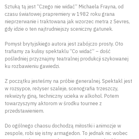
Sztuką tą jest “Czego nie widać” Michaela Frayna, od
czasu światowej prapremiery w 1982 roku grana
nieprzerwanie i traktowana jak wzorzec metra z Sevres,
gdy idzie o ten najtrudniejszy sceniczny gatunek.
Pomysł brytyjskiego autora jest zabójczo prosty. Oto
trafiamy za kulisy spektaklu “Co widać” – dość
pośledniej przyznajmy teatralnej produkcji szykowanej
ku rozbawieniu gawiedzi.
Z początku jesteśmy na próbie generalnej. Spektakl jest
w rozsypce, reżyser szaleje, scenografia trzeszczy,
rekwizyty giną, techniczny ucieka w alkohol. Potem
towarzyszymy aktorom w środku tournee z
przedstawieniem.
Do ogólnego chaosu dochodzą miłostki i animozje w
zespole, robi się istny armagedon. To jednak nic wobec