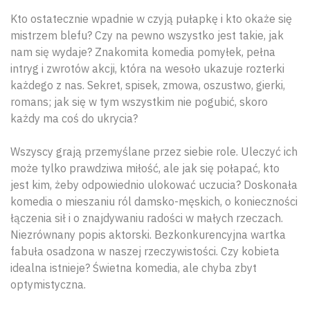
Kto ostatecznie wpadnie w czyją pułapkę i kto okaże się
mistrzem blefu? Czy na pewno wszystko jest takie, jak
nam się wydaje? Znakomita komedia pomyłek, pełna
intryg i zwrotów akcji, która na wesoło ukazuje rozterki
każdego z nas. Sekret, spisek, zmowa, oszustwo, gierki,
romans; jak się w tym wszystkim nie pogubić, skoro
każdy ma coś do ukrycia?
Wszyscy grają przemyślane przez siebie role. Uleczyć ich
może tylko prawdziwa miłość, ale jak się połapać, kto
jest kim, żeby odpowiednio ulokować uczucia? Doskonała
komedia o mieszaniu ról damsko-męskich, o konieczności
łączenia sił i o znajdywaniu radości w małych rzeczach.
Niezrównany popis aktorski. Bezkonkurencyjna wartka
fabuła osadzona w naszej rzeczywistości. Czy kobieta
idealna istnieje? Świetna komedia, ale chyba zbyt
optymistyczna.