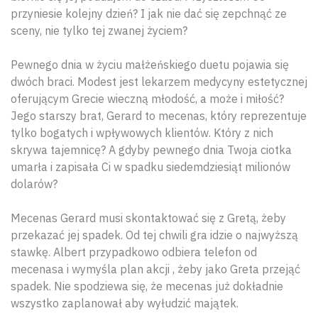
przyniesie kolejny dzień? I jak nie dać się zepchnąć ze
sceny, nie tylko tej zwanej życiem?
Pewnego dnia w życiu małżeńskiego duetu pojawia się
dwóch braci. Modest jest lekarzem medycyny estetycznej
oferującym Grecie wieczną młodość, a może i miłość?
Jego starszy brat, Gerard to mecenas, który reprezentuje
tylko bogatych i wpływowych klientów. Który z nich
skrywa tajemnicę? A gdyby pewnego dnia Twoja ciotka
umarła i zapisała Ci w spadku siedemdziesiąt milionów
dolarów?
Mecenas Gerard musi skontaktować się z Gretą, żeby
przekazać jej spadek. Od tej chwili gra idzie o najwyższą
stawkę. Albert przypadkowo odbiera telefon od
mecenasa i wymyśla plan akcji , żeby jako Greta przejąć
spadek. Nie spodziewa się, że mecenas już dokładnie
wszystko zaplanował aby wyłudzić majątek.