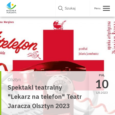
Skip
to
content
PIĄ.
10
Olsztyn
Spektakl teatralny
LIS 2023
"Lekarz na telefon" Teatr
Jaracza Olsztyn 2023