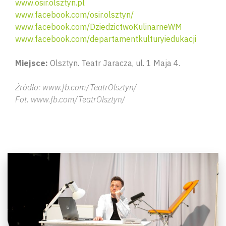
www.osir.olsztyn.pl
www.facebook.com/osir.olsztyn/
www.facebook.com/DziedzictwoKulinarneWM
www.facebook.com/departamentkulturyiedukacji
Miejsce:
Olsztyn. Teatr Jaracza, ul. 1 Maja 4.
Źródło: www.fb.com/TeatrOlsztyn/
Fot. www.fb.com/TeatrOlsztyn/
Wyszu