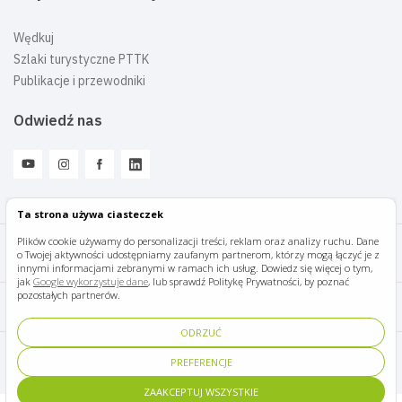
Wędkuj
Szlaki turystyczne PTTK
Publikacje i przewodniki
Odwiedź nas
Ta strona używa ciasteczek
Plików cookie używamy do personalizacji treści, reklam oraz analizy ruchu. Dane
o Twojej aktywności udostępniamy zaufanym partnerom, którzy mogą łączyć je z
Mazury Travel © 2026
innymi informacjami zebranymi w ramach ich usług. Dowiedz się więcej o tym,
jak
Google wykorzystuje dane
, lub sprawdź Politykę Prywatności, by poznać
pozostałych partnerów.
Polityka prywatności
ODRZUĆ
Pomoc i kontakt
PREFERENCJE
ZAAKCEPTUJ WSZYSTKIE