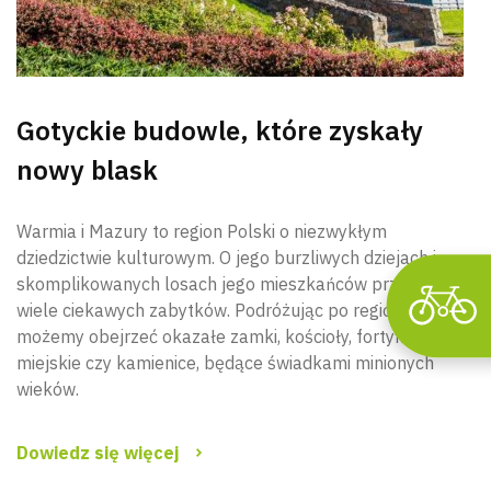
Wyszu
Gotyckie budowle, które zyskały
nowy blask
Warmia i Mazury to region Polski o niezwykłym
dziedzictwie kulturowym. O jego burzliwych dziejach i
skomplikowanych losach jego mieszkańców przypomina
wiele ciekawych zabytków. Podróżując po regionie,
możemy obejrzeć okazałe zamki, kościoły, fortyfikacje
miejskie czy kamienice, będące świadkami minionych
wieków.
Dowiedz się więcej