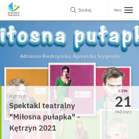
Skip
to
content
CZW.
21
Kętrzyn
Spektakl teatralny
PAŹ 2021
"Miłosna pułapka" -
Kętrzyn 2021