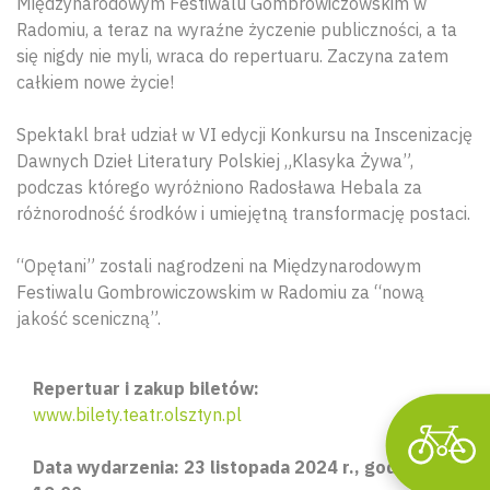
Międzynarodowym Festiwalu Gombrowiczowskim w
Radomiu, a teraz na wyraźne życzenie publiczności, a ta
się nigdy nie myli, wraca do repertuaru. Zaczyna zatem
całkiem nowe życie!
Spektakl brał udział w VI edycji Konkursu na Inscenizację
Dawnych Dzieł Literatury Polskiej „Klasyka Żywa”,
podczas którego wyróżniono Radosława Hebala za
Wyszu
różnorodność środków i umiejętną transformację postaci.
“Opętani” zostali nagrodzeni na Międzynarodowym
Festiwalu Gombrowiczowskim w Radomiu za “nową
jakość sceniczną”.
Repertuar i zakup biletów:
www.bilety.teatr.olsztyn.pl
Data wydarzenia: 23 listopada 2024 r., godz.