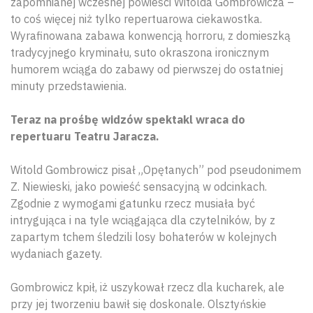
zapomnianej wczesnej powieści Witolda Gombrowicza –
to coś więcej niż tylko repertuarowa ciekawostka.
Wyrafinowana zabawa konwencją horroru, z domieszką
tradycyjnego kryminału, suto okraszona ironicznym
humorem wciąga do zabawy od pierwszej do ostatniej
minuty przedstawienia.
Teraz na prośbę widzów spektakl wraca do
repertuaru Teatru Jaracza.
Witold Gombrowicz pisał „Opętanych” pod pseudonimem
Z. Niewieski, jako powieść sensacyjną w odcinkach.
Zgodnie z wymogami gatunku rzecz musiała być
intrygująca i na tyle wciągająca dla czytelników, by z
zapartym tchem śledzili losy bohaterów w kolejnych
wydaniach gazety.
Gombrowicz kpił, iż uszykował rzecz dla kucharek, ale
przy jej tworzeniu bawił się doskonale. Olsztyńskie