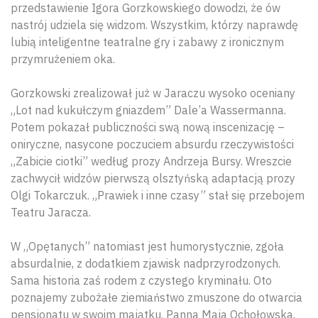
przedstawienie Igora Gorzkowskiego dowodzi, że ów
nastrój udziela się widzom. Wszystkim, którzy naprawdę
lubią inteligentne teatralne gry i zabawy z ironicznym
przymrużeniem oka.
Gorzkowski zrealizował już w Jaraczu wysoko oceniany
„Lot nad kukułczym gniazdem” Dale’a Wassermanna.
Potem pokazał publiczności swą nową inscenizację –
oniryczne, nasycone poczuciem absurdu rzeczywistości
„Zabicie ciotki” według prozy Andrzeja Bursy. Wreszcie
zachwycił widzów pierwszą olsztyńską adaptacją prozy
Olgi Tokarczuk. „Prawiek i inne czasy” stał się przebojem
Teatru Jaracza.
W „Opętanych” natomiast jest humorystycznie, zgoła
absurdalnie, z dodatkiem zjawisk nadprzyrodzonych.
Sama historia zaś rodem z czystego kryminału. Oto
poznajemy zubożałe ziemiaństwo zmuszone do otwarcia
pensjonatu w swoim majątku. Panna Maja Ochołowska,