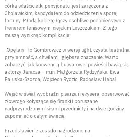
córka właścicielki pensjonatu, jest zaręczona z
Cholawickim, kandydatem do odziedziczenia sporej
fortuny. Młodą kobietę łączy osobliwe podobieństwo z
trenerem tenisowym, niejakim Leszczukiem. Z tego
muszą wyniknąć komplikacje.
„Opętani” to Gombrowicz w wersji light, czysta teatralna
przyjemność, a chwilami i głębsze znaczenie. Warto
zobaczyć, jak konwencją bulwarowej powieści bawią się
aktorzy Jaracza – m.in. Małgorzata Rydzyńska, Ewa
Pałuska-Szozda, Wojciech Rydzio, Radosław Hebal.
Wejść w świat wyobraźni pisarza i reżysera, obserwować
złowrogo kołyszące się firanki i poruszane
nadprzyrodzonymi siłami przedmioty i na dwie godziny
zapomnieć o całym świecie.
Przedstawienie zostało nagrodzone na