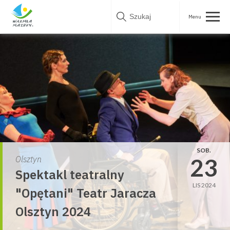
Skip
to
content
SOB.
23
Olsztyn
Spektakl teatralny
LIS 2024
"Opętani" Teatr Jaracza
Olsztyn 2024