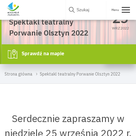
Skip
NIE.
to
25
Olsztyn
content
Spektakl teatralny
WRZ 2022
Porwanie Olsztyn 2022
Sprawdź na mapie
Strona główna
Spektakl teatralny Porwanie Olsztyn 2022
Serdecznie zapraszamy w
niedzielę 25 września 2022 r.