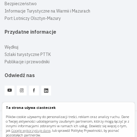
Bezpieczeństwo
Informacje Turystyczne na Warmii i Mazurach
Port Lotniczy Olsztyn-Mazury
Przydatne informacje
Wędkuj
Szlaki turystyczne PTTK
Publikacje i przewodniki
Odwiedź nas
Ta strona używa ciasteczek
Plików cookie używamy do personalizacji treści, reklam oraz analizy ruchu. Dane
o Twojej aktywności udostępniamy zaufanym partnerom, którzy mogą łączyć je z
Mazury Travel © 2026
innymi informacjami zebranymi w ramach ich usług. Dowiedz się więcej o tym,
jak
Google wykorzystuje dane
, lub sprawdź Politykę Prywatności, by poznać
pozostałych partnerów.