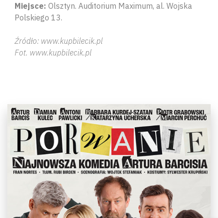
Miejsce:
Olsztyn. Auditorium Maximum, al. Wojska
Polskiego 13.
Źródło: www.kupbilecik.pl
Fot. www.kupbilecik.pl
Wyszu