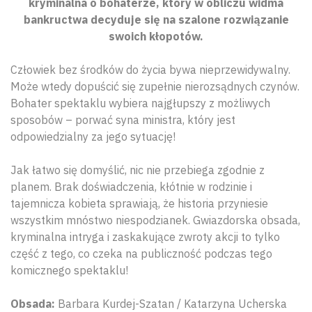
kryminalna o bohaterze, który w obliczu widma
bankructwa decyduje się na szalone rozwiązanie
swoich kłopotów.
Człowiek bez środków do życia bywa nieprzewidywalny.
Może wtedy dopuścić się zupełnie nierozsądnych czynów.
Bohater spektaklu wybiera najgłupszy z możliwych
sposobów – porwać syna ministra, który jest
odpowiedzialny za jego sytuację!
Jak łatwo się domyślić, nic nie przebiega zgodnie z
planem. Brak doświadczenia, kłótnie w rodzinie i
tajemnicza kobieta sprawiają, że historia przyniesie
wszystkim mnóstwo niespodzianek. Gwiazdorska obsada,
kryminalna intryga i zaskakujące zwroty akcji to tylko
część z tego, co czeka na publiczność podczas tego
komicznego spektaklu!
Obsada:
Barbara Kurdej-Szatan / Katarzyna Ucherska