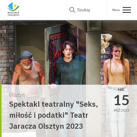
Skip
to
content
NIE.
15
Olsztyn
Spektakl teatralny "Seks,
PAŹ 2023
miłość i podatki" Teatr
Jaracza Olsztyn 2023