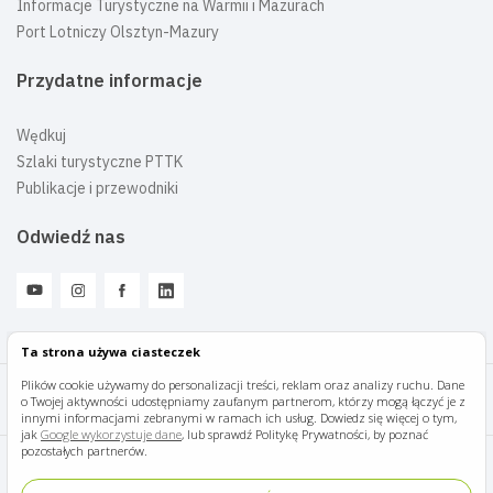
Informacje Turystyczne na Warmii i Mazurach
Port Lotniczy Olsztyn-Mazury
Przydatne informacje
Wędkuj
Szlaki turystyczne PTTK
Publikacje i przewodniki
Odwiedź nas
Ta strona używa ciasteczek
Plików cookie używamy do personalizacji treści, reklam oraz analizy ruchu. Dane
o Twojej aktywności udostępniamy zaufanym partnerom, którzy mogą łączyć je z
Mazury Travel © 2026
innymi informacjami zebranymi w ramach ich usług. Dowiedz się więcej o tym,
jak
Google wykorzystuje dane
, lub sprawdź Politykę Prywatności, by poznać
pozostałych partnerów.
Polityka prywatności