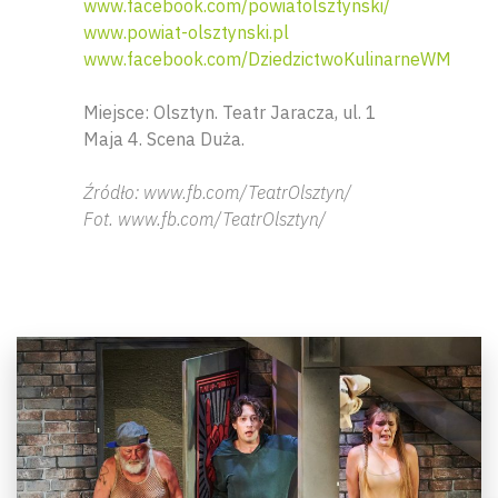
www.facebook.com/powiatolsztynski/
www.powiat-olsztynski.pl
www.facebook.com/DziedzictwoKulinarneWM
Miejsce: Olsztyn. Teatr Jaracza, ul. 1
Maja 4. Scena Duża.
Źródło: www.fb.com/TeatrOlsztyn/
Fot. www.fb.com/TeatrOlsztyn/
Wyszu