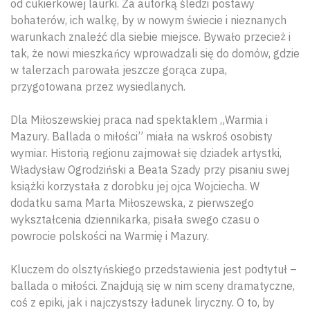
od cukierkowej laurki. Za autorką śledzi postawy
bohaterów, ich walkę, by w nowym świecie i nieznanych
warunkach znaleźć dla siebie miejsce. Bywało przecież i
tak, że nowi mieszkańcy wprowadzali się do domów, gdzie
w talerzach parowała jeszcze gorąca zupa,
przygotowana przez wysiedlanych.
Dla Miłoszewskiej praca nad spektaklem „Warmia i
Mazury. Ballada o miłości” miała na wskroś osobisty
wymiar. Historią regionu zajmował się dziadek artystki,
Władysław Ogrodziński a Beata Szady przy pisaniu swej
książki korzystała z dorobku jej ojca Wojciecha. W
dodatku sama Marta Miłoszewska, z pierwszego
wykształcenia dziennikarka, pisała swego czasu o
powrocie polskości na Warmię i Mazury.
Kluczem do olsztyńskiego przedstawienia jest podtytuł –
ballada o miłości. Znajdują się w nim sceny dramatyczne,
coś z epiki, jak i najczystszy ładunek liryczny. O to, by