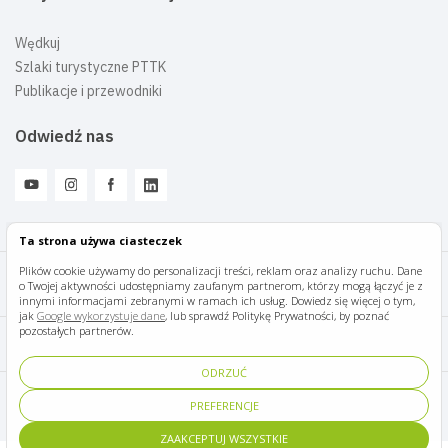
Wędkuj
Szlaki turystyczne PTTK
Publikacje i przewodniki
Odwiedź nas
Ta strona używa ciasteczek
Plików cookie używamy do personalizacji treści, reklam oraz analizy ruchu. Dane
o Twojej aktywności udostępniamy zaufanym partnerom, którzy mogą łączyć je z
Mazury Travel © 2026
innymi informacjami zebranymi w ramach ich usług. Dowiedz się więcej o tym,
jak
Google wykorzystuje dane
, lub sprawdź Politykę Prywatności, by poznać
pozostałych partnerów.
Polityka prywatności
ODRZUĆ
Pomoc i kontakt
PREFERENCJE
ZAAKCEPTUJ WSZYSTKIE