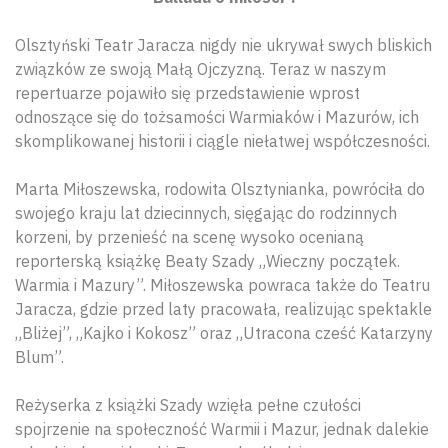
Olsztyński Teatr Jaracza nigdy nie ukrywał swych bliskich
związków ze swoją Małą Ojczyzną. Teraz w naszym
repertuarze pojawiło się przedstawienie wprost
odnoszące się do tożsamości Warmiaków i Mazurów, ich
skomplikowanej historii i ciągle niełatwej współczesności.
Marta Miłoszewska, rodowita Olsztynianka, powróciła do
swojego kraju lat dziecinnych, sięgając do rodzinnych
korzeni, by przenieść na scenę wysoko ocenianą
reporterską książkę Beaty Szady „Wieczny początek.
Warmia i Mazury”. Miłoszewska powraca także do Teatru
Jaracza, gdzie przed laty pracowała, realizując spektakle
„Bliżej”, „Kajko i Kokosz” oraz „Utracona cześć Katarzyny
Blum”.
Reżyserka z książki Szady wzięła pełne czułości
spojrzenie na społeczność Warmii i Mazur, jednak dalekie