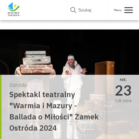
Skip
to
content
NIE.
23
Ostróda
Spektakl teatralny
CZE 2024
"Warmia i Mazury -
Ballada o Miłości" Zamek
Ostróda 2024