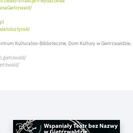
rzwałd-atrakcje-i-wydarzenia
naGietrzwald/
pl
iatolsztynski
ntrum Kulturalno-Biblioteczne, Dom Kultury w Gietrzwałdzie, u
.gietrzwald/
etrzwald/