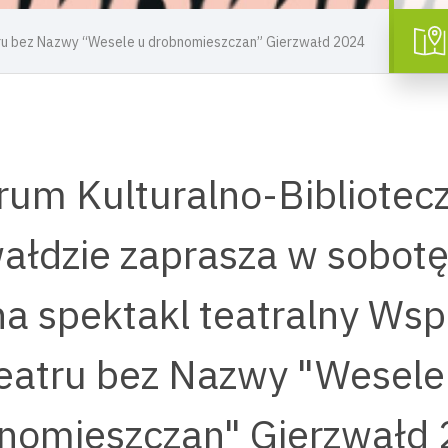
ru bez Nazwy “Wesele u drobnomieszczan” Gierzwałd 2024
rum Kulturalno-Bibliotec
ałdzie zaprasza w sobot
na spektakl teatralny Ws
eatru bez Nazwy "Wesele
nomieszczan" Gierzwałd