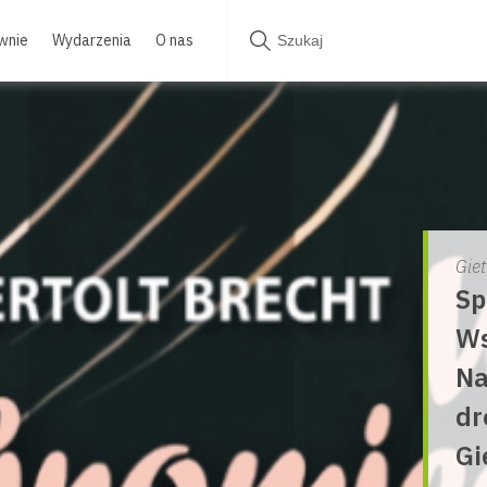
wnie
Wydarzenia
O nas
Gie
Sp
Ws
Na
dr
Gi