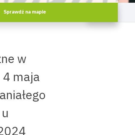
Sprawdź na mapie
zne w
ę 4 maja
paniałego
 u
 2024