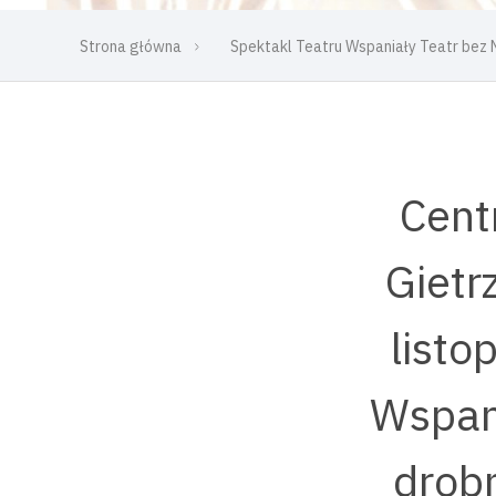
Strona główna
Spektakl Teatru Wspaniały Teatr be
Cent
Gietr
listo
Wspan
drob