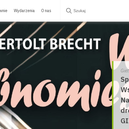
wnie
Wydarzenia
O nas
Gie
Sp
Ws
Na
dr
GI