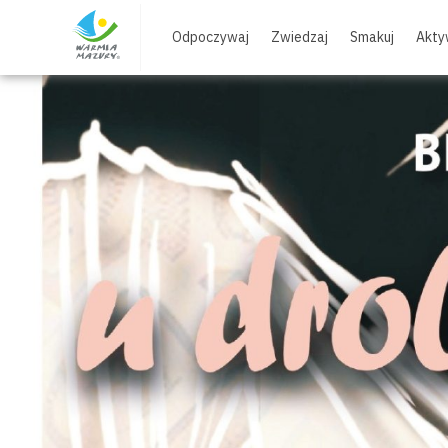
Skip
to
Odpoczywaj
Zwiedzaj
Smakuj
Akty
content