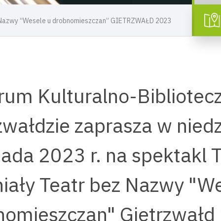
z Nazwy “Wesele u drobnomieszczan” GIETRZWAŁD 2023
rum Kulturalno-Bibliotec
zwałdzie zaprasza w niedz
pada 2023 r. na spektakl 
iały Teatr bez Nazwy "We
nomieszczan" Gietrzwałd