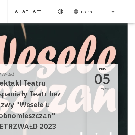
+
++
A
A
A
NIE.
05
trzwałd
ektakl Teatru
LIS 2023
paniały Teatr bez
zwy "Wesele u
obnomieszczan"
ETRZWAŁD 2023