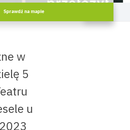
Sprawdź na mapie
zne w
ielę 5
Teatru
sele u
 2023