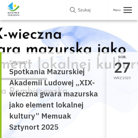
Skip
to
content
SOB.
27
Sztynort
Spotkania Mazurskiej
WRZ 2025
Akademii Ludowej „XIX-
wieczna gwara mazurska
jako element lokalnej
kultury” Memuak
Sztynort 2025