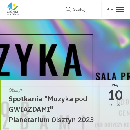
Skip
to
content
PIĄ.
10
Olsztyn
Spotkania "Muzyka pod
LUT 2023
GWIAZDAMI"
Planetarium Olsztyn 2023