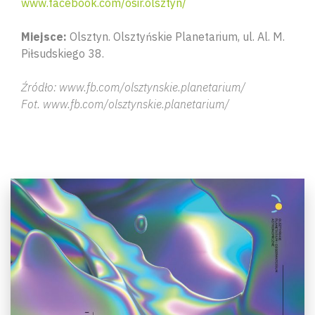
www.facebook.com/osir.olsztyn/
Miejsce:
Olsztyn. Olsztyńskie Planetarium, ul. Al. M.
Piłsudskiego 38.
Źródło: www.fb.com/olsztynskie.planetarium/
Fot. www.fb.com/olsztynskie.planetarium/
Wyszu