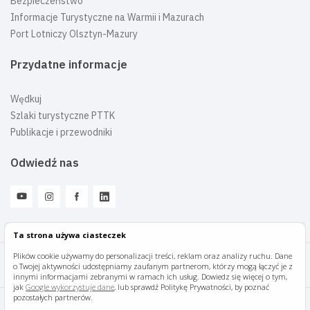
Bezpieczeństwo
Informacje Turystyczne na Warmii i Mazurach
Port Lotniczy Olsztyn-Mazury
Przydatne informacje
Wędkuj
Szlaki turystyczne PTTK
Publikacje i przewodniki
Odwiedź nas
Ta strona używa ciasteczek
Plików cookie używamy do personalizacji treści, reklam oraz analizy ruchu. Dane
o Twojej aktywności udostępniamy zaufanym partnerom, którzy mogą łączyć je z
Mazury Travel © 2026
innymi informacjami zebranymi w ramach ich usług. Dowiedz się więcej o tym,
jak
Google wykorzystuje dane
, lub sprawdź Politykę Prywatności, by poznać
pozostałych partnerów.
Polityka prywatności