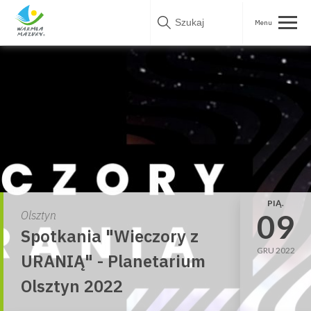
Skip
to
content
PIĄ.
09
Olsztyn
Spotkania "Wieczory z
GRU 2022
URANIĄ" - Planetarium
Olsztyn 2022