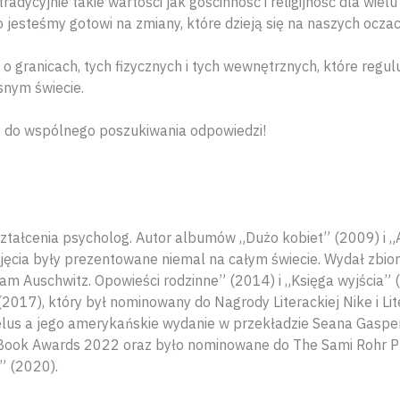
radycyjnie takie wartości jak gościnność i religijność dla wiel
 jesteśmy gotowi na zmiany, które dzieją się na naszych ocza
 granicach, tych fizycznych i tych wewnętrznych, które regul
snym świecie.
 do wspólnego poszukiwania odpowiedzi!
kształcenia psycholog. Autor albumów „Dużo kobiet” (2009) i „
djęcia były prezentowane niemal na całym świecie. Wydał zbio
am Auschwitz. Opowieści rodzinne” (2014) i „Księga wyjścia”
2017), który był nominowany do Nagrody Literackiej Nike i Li
lus a jego amerykańskie wydanie w przekładzie Seana Gasper
 Book Awards 2022 oraz było nominowane do The Sami Rohr Pr
” (2020).