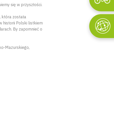
Wyszukaj
wiemy się w przyszłości.
, która została
istorii Polski listkiem
darach. By zapomnieć o
ko-Mazurskiego,