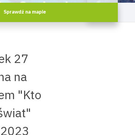
Sprawdź na mapie
YN 2023
ek 27
yna na
iem "Kto
 świat"
 2023