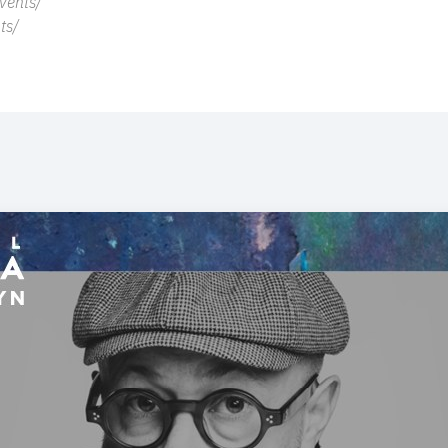
vents/
ts/