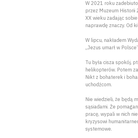
W 2021 roku zadebiut
przez Muzeum Historii 
XX wieku zadając sobie 
naprawdę znaczy. Od kil
W lipcu, nakładem Wyda
„Jezus umarł w Polsce
Tu była cisza spokój, p
helikopterów. Potem zac
Nikt z bohaterek i boha
uchodźcom.
Nie wiedzieli, że będą 
sąsiadami. Że pomaganie
pracę, wypali w nich n
kryzysowi humanitarnem
systemowe.