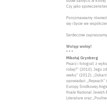
sobie samych, w której t
Czy jako społeczeństwo
Porozmawiamy również o
się i bycie we współcze
Serdecznie zapraszamy
Wstęp wolny!
* * *
Mikołaj Grynberg
Pisarz i fotograf, z wy
robię?” (2010). Jego z
wieku” (2012). „Oskarż
opowiadań: „Rejwach” (
Europy Środkowej Ange
finale National Jewish
Literature oraz „Poufne