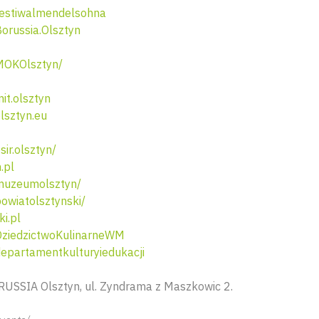
estiwalmendelsohna
russia.Olsztyn
MOKOlsztyn/
t.olsztyn
lsztyn.eu
ir.olsztyn/
.pl
muzeumolsztyn/
wiatolsztynski/
i.pl
ziedzictwoKulinarneWM
partamentkulturyiedukacji
RUSSIA Olsztyn,
ul. Zyndrama z Maszkowic 2.