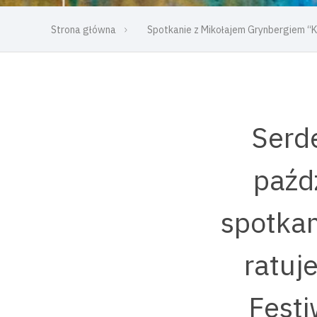
Strona główna
Spotkanie z Mikołajem Grynbergiem “K
Serd
paźdz
spotkan
ratuje
Fest