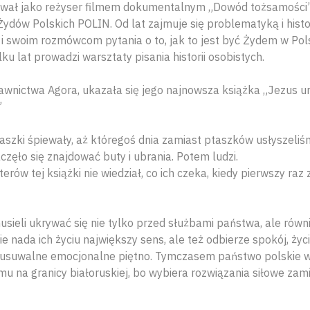
ował jako reżyser filmem dokumentalnym „Dowód tożsamoś
Żydów Polskich POLIN. Od lat zajmuje się problematyką i hist
i swoim rozmówcom pytania o to, jak to jest być Żydem w Pols
ku lat prowadzi warsztaty pisania historii osobistych.
wnictwa Agora, ukazała się jego najnowsza książka „Jezus u
”
taszki śpiewały, aż któregoś dnia zamiast ptaszków usłyszeliś
zęło się znajdować buty i ubrania. Potem ludzi.
terów tej książki nie wiedział, co ich czeka, kiedy pierwszy ra
musieli ukrywać się nie tylko przed służbami państwa, ale rów
 nada ich życiu największy sens, ale też odbierze spokój, życ
ieusuwalne emocjonalne piętno. Tymczasem państwo polskie w
u na granicy białoruskiej, bo wybiera rozwiązania siłowe zam