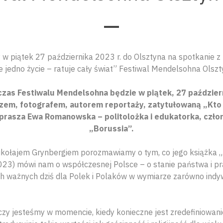
w piątek 27 października 2023 r. do Olsztyna na spotkanie z
e jedno życie – ratuje cały świat” Festiwal Mendelsohna Olsz
as Festiwalu Mendelsohna będzie w piątek, 27 październ
zem, fotografem, autorem reportaży, zatytułowaną „Kto r
zaprasza Ewa Romanowska – politolożka i edukatorka, człon
„Borussia”.
ikołajem Grynbergiem porozmawiamy o tym, co jego książka 
23) mówi nam o współczesnej Polsce – o stanie państwa i pr
h ważnych dziś dla Polek i Polaków w wymiarze zarówno indyw
czy jesteśmy w momencie, kiedy konieczne jest zredefiniowani