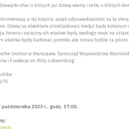
esiątki ofiar, o których już dzisiaj wiemy i setki, o których do
ybrzmiewają w tej książce, wzięli odpowiedzialność za tę sferę
. Dzisiaj są obiektami prześladowań, kiedyś będą kolejnym w h
, honoru i ojczyzny ich właśnie będą niedługo nosić na sztan
 im właśnie będą budować pomniki, ale znowu będzie za późno.
oethe-Institut w Warszawie, Samorząd Województwa Warmińs
na i Fundacja im. Róży Luksemburg.
Pohlke
 Fil
 października 2023 r., godz. 17:00.
ny:
vents