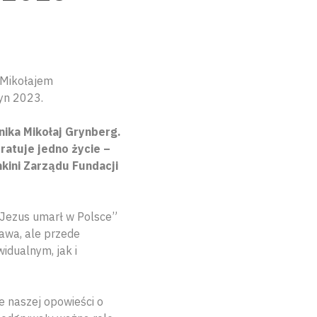
 Mikołajem
tyn 2023.
ika Mikołaj Grynberg.
atuje jedno życie –
kini Zarządu Fundacji
„Jezus umarł w Polsce”
awa, ale przede
idualnym, jak i
e naszej opowieści o