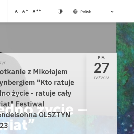
+
++
A
A
A
PIĄ.
27
ztyn
otkanie z Mikołajem
PAŹ 2023
ynbergiem "Kto ratuje
dno życie - ratuje cały
iat" Festiwal
ndelsohna OLSZTYN
23