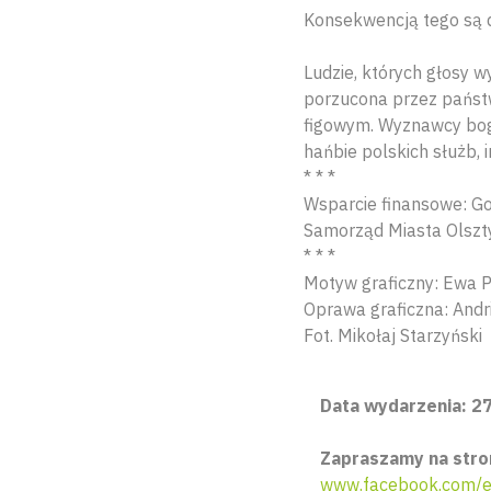
Konsekwencją tego są dzi
Ludzie, których głosy w
porzucona przez państwo
figowym. Wyznawcy boga
hańbie polskich służb,
* * *
Wsparcie finansowe: G
Samorząd Miasta Olszty
* * *
Motyw graficzny: Ewa 
Oprawa graficzna: Andrij
Fot. Mikołaj Starzyński
Data wydarzenia: 27
Zapraszamy na stro
www.facebook.com/e