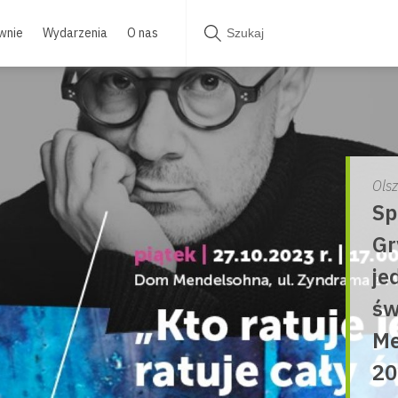
wnie
Wydarzenia
O nas
Ols
Sp
Gr
je
św
Me
20