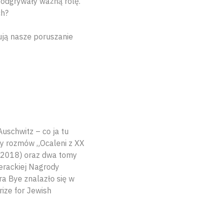
u odgrywały ważną rolę.
ch?
ują nasze poruszanie
Auschwitz – co ja tu
ry rozmów „Ocaleni z XX
 (2018) oraz dwa tomy
terackiej Nagrody
a Bye znalazło się w
ize for Jewish