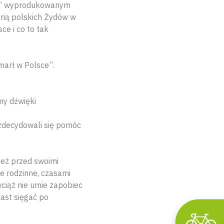
ci” wyprodukowanym
orią polskich Żydów w
ce i co to tak
marł w Polsce”.
my dźwięki
z zdecydowali się pomóc
nież przed swoimi
ie rodzinne, czasami
ciąż nie umie zapobiec
iast sięgać po