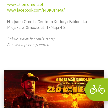
www.ckibmorneta.pl
www.facebook.com/MDKOrneta/
Miejsce:
Orneta. Centrum Kultury i Biblioteka
Miejska w Ornecie, ul. 1-Maja 45.
Źródło: www.fb.com/events/
Wyszu
Fot. www.fb.com/events/