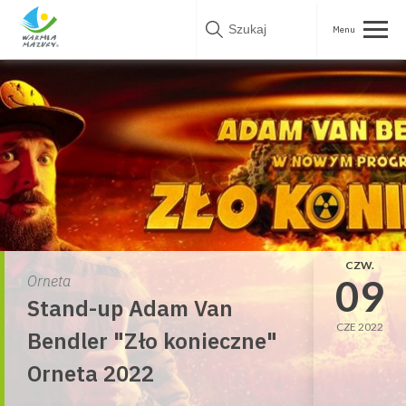
Skip
to
content
CZW.
09
Orneta
Stand-up Adam Van
CZE 2022
Bendler "Zło konieczne"
Orneta 2022