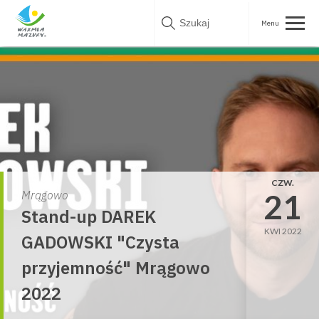
Skip
to
content
CZW.
21
Mrągowo
Stand-up DAREK
KWI 2022
GADOWSKI "Czysta
przyjemność" Mrągowo
2022