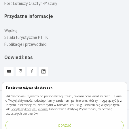
Port Lotniczy Olsztyn-Mazury
Przydatne informacje
Wędkuj
Szlaki turystyczne PTTK
Publikacje i przewodniki
Odwiedź nas
Ta strona używa ciasteczek
Plików cookie używamy do personalizacji treści, reklam oraz analizy ruchu. Dane
o Twojej aktywności udostępniamy zaufanym partnerom, którzy mogą łączyć je z
Mazury Travel © 2026
innymi informacjami zebranymi w ramach ich usług. Dowiedz się więcej o tym,
jak
Google wykorzystuje dane
, lub sprawdź Politykę Prywatności, by poznać
pozostałych partnerów.
Polityka prywatności
ODRZUĆ