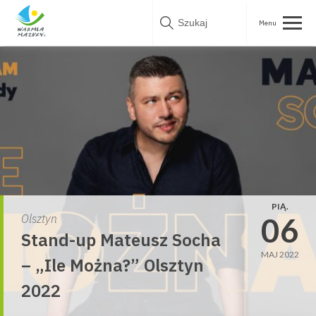
Skip
to
content
PIĄ.
06
Olsztyn
Stand-up Mateusz Socha
MAJ 2022
– „Ile Można?” Olsztyn
2022