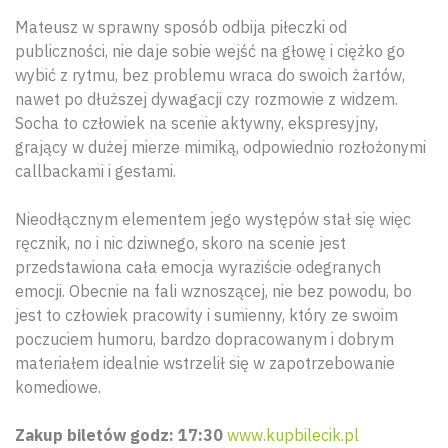
Mateusz w sprawny sposób odbija piłeczki od
publiczności, nie daje sobie wejść na głowę i ciężko go
wybić z rytmu, bez problemu wraca do swoich żartów,
nawet po dłuższej dywagacji czy rozmowie z widzem.
Socha to człowiek na scenie aktywny, ekspresyjny,
grający w dużej mierze mimiką, odpowiednio rozłożonymi
callbackami i gestami.
Nieodłącznym elementem jego występów stał się więc
ręcznik, no i nic dziwnego, skoro na scenie jest
przedstawiona cała emocja wyraziście odegranych
emocji. Obecnie na fali wznoszącej, nie bez powodu, bo
jest to człowiek pracowity i sumienny, który ze swoim
poczuciem humoru, bardzo dopracowanym i dobrym
materiałem idealnie wstrzelił się w zapotrzebowanie
komediowe.
Zakup biletów godz: 17:30
www.kupbilecik.pl