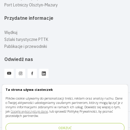
Port Lotniczy Olsztyn-Mazury
Przydatne informacje
Wędkuj
Szlaki turystyczne PTTK
Publikacje i przewodniki
Odwiedź nas
Ta strona używa ciasteczek
Plików cookie używamy do personalizacji treści, reklam oraz analizy ruchu. Dane
o Twojej aktywności udostępniamy zaufanym partnerom, którzy mogą łączyć je z
Mazury Travel © 2026
innymi informacjami zebranymi w ramach ich usług. Dowiedz się więcej o tym,
jak
Google wykorzystuje dane
, lub sprawdź Politykę Prywatności, by poznać
pozostałych partnerów.
Polityka prywatności
ODRZUĆ