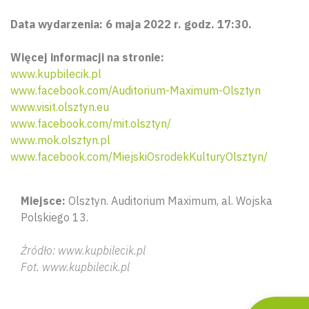
Data wydarzenia: 6 maja 2022 r. godz. 17:30.
Więcej informacji na stronie:
www.kupbilecik.pl
www.facebook.com/Auditorium-Maximum-Olsztyn
www.visit.olsztyn.eu
www.facebook.com/mit.olsztyn/
www.mok.olsztyn.pl
www.facebook.com/MiejskiOsrodekKulturyOlsztyn/
Wyszu
Miejsce:
Olsztyn. Auditorium Maximum, al. Wojska
Polskiego 13.
Źródło: www.kupbilecik.pl
Fot. www.kupbilecik.pl