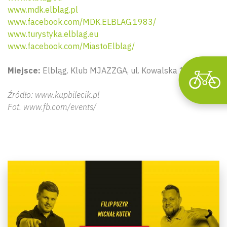
www.mdk.elblag.pl
www.facebook.com/MDK.ELBLAG.1983/
www.turystyka.elblag.eu
www.facebook.com/MiastoElblag/
Miejsce:
Elbląg. Klub MJAZZGA, ul. Kowalska 1-2C.
Źródło: www.kupbilecik.pl
Fot. www.fb.com/events/