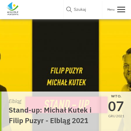
Skip
to
content
WTO.
07
Elbląg
Stand-up: Michał Kutek i
GRU 2021
Filip Puzyr - Elbląg 2021