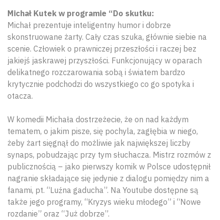
Michał Kutek w programie “Do skutku:
Michał prezentuje inteligentny humor i dobrze
skonstruowane żarty. Cały czas szuka, głównie siebie na
scenie. Człowiek o prawniczej przeszłości i raczej bez
jakiejś jaskrawej przyszłości. Funkcjonujący w oparach
delikatnego rozczarowania sobą i światem bardzo
krytycznie podchodzi do wszystkiego co go spotyka i
otacza.
W komedii Michała dostrzeżecie, że on nad każdym
tematem, o jakim pisze, się pochyla, zagłębia w niego,
żeby żart sięgnął do możliwie jak największej liczby
synaps, pobudzając przy tym słuchacza. Mistrz rozmów z
publicznością – jako pierwszy komik w Polsce udostępnił
nagranie składające się jedynie z dialogu pomiędzy nim a
fanami, pt. “Luźna gaducha”. Na Youtube dostępne są
także jego programy, “Kryzys wieku młodego” i “Nowe
rozdanie” oraz “Już dobrze”.