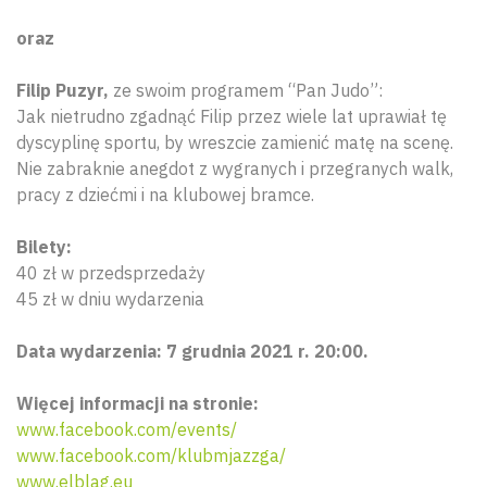
oraz
Filip Puzyr,
ze swoim programem “Pan Judo”:
Jak nietrudno zgadnąć Filip przez wiele lat uprawiał tę
dyscyplinę sportu, by wreszcie zamienić matę na scenę.
Nie zabraknie anegdot z wygranych i przegranych walk,
pracy z dziećmi i na klubowej bramce.
Bilety:
40 zł w przedsprzedaży
45 zł w dniu wydarzenia
Data wydarzenia: 7 grudnia 2021 r. 20:00.
Więcej informacji na stronie:
www.facebook.com/events/
Wyszu
www.facebook.com/klubmjazzga/
www.elblag.eu