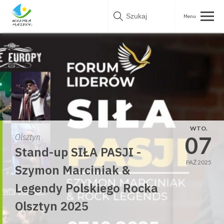
Skip
to
content
WTO.
07
Olsztyn
Stand-up SIŁA PASJI -
PAŹ 2025
Szymon Marciniak &
Legendy Polskiego Rocka
Olsztyn 2025