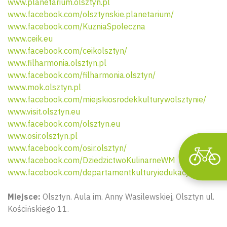
www.planetarium.olsztyn.pl
www.facebook.com/olsztynskie.planetarium/
www.facebook.com/KuzniaSpoleczna
www.ceik.eu
Wyszu
www.facebook.com/ceikolsztyn/
www.filharmonia.olsztyn.pl
www.facebook.com/filharmonia.olsztyn/
www.mok.olsztyn.pl
www.facebook.com/miejskiosrodekkulturywolsztynie/
www.visit.olsztyn.eu
www.facebook.com/olsztyn.eu
www.osir.olsztyn.pl
www.facebook.com/osir.olsztyn/
www.facebook.com/DziedzictwoKulinarneWM
www.facebook.com/departamentkulturyiedukacji
Miejsce:
Olsztyn. Aula im. Anny Wasilewskiej, Olsztyn ul.
Kościńskiego 11.