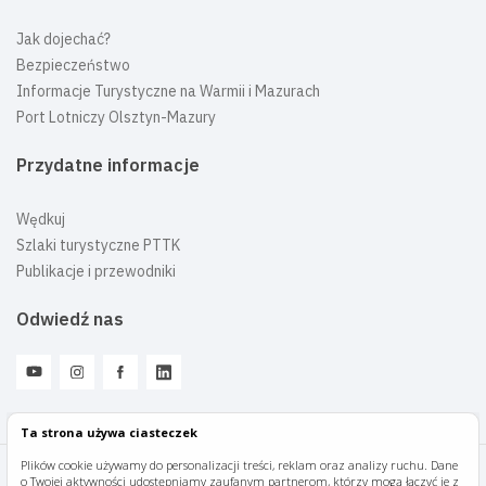
Jak dojechać?
Bezpieczeństwo
Informacje Turystyczne na Warmii i Mazurach
Port Lotniczy Olsztyn-Mazury
Przydatne informacje
Wędkuj
Szlaki turystyczne PTTK
Publikacje i przewodniki
Odwiedź nas
Ta strona używa ciasteczek
Plików cookie używamy do personalizacji treści, reklam oraz analizy ruchu. Dane
o Twojej aktywności udostępniamy zaufanym partnerom, którzy mogą łączyć je z
Mazury Travel © 2026