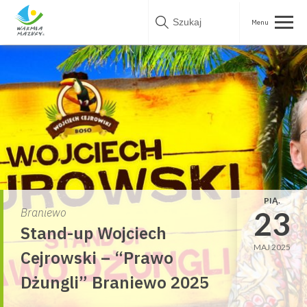
Skip
to
content
PIĄ.
23
Braniewo
Stand-up Wojciech
MAJ 2025
Cejrowski – “Prawo
Dżungli” Braniewo 2025