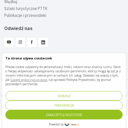
Wędkuj
Szlaki turystyczne PTTK
Publikacje i przewodniki
Odwiedź nas
Ta strona używa ciasteczek
Plików cookie używamy do personalizacji treści, reklam oraz analizy ruchu. Dane
o Twojej aktywności udostępniamy zaufanym partnerom, którzy mogą łączyć je z
Mazury Travel © 2026
innymi informacjami zebranymi w ramach ich usług. Dowiedz się więcej o tym,
jak
Google wykorzystuje dane
, lub sprawdź Politykę Prywatności, by poznać
pozostałych partnerów.
Polityka prywatności
ODRZUĆ
Pomoc i kontakt
PREFERENCJE
ZAAKCEPTUJ WSZYSTKIE
Designed by Panda Marketing
Implemented by Ideative
Powered by