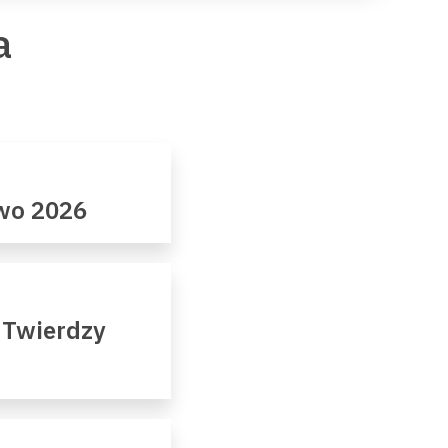
a
owo 2026
 Twierdzy