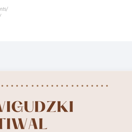
nts/
/