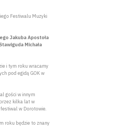
kiego Festiwalu Muzyki
ętego Jakuba Apostoła
Stawiguda Michała
zie i tym roku wracamy
cych pod egidą GOK w
wal gości w innym
przez kilka lat w
festiwal w Dorotowie.
m roku będzie to znany