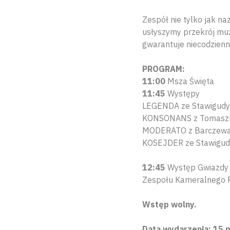
Zespół nie tylko jak n
usłyszymy przekrój muz
gwarantuje niecodzienn
PROGRAM:
11:00
Msza Święta
11:45
Występy
LEGENDA ze Stawigudy
KONSONANS z Tomasz
MODERATO z Barczew
KOSEJDER ze Stawigud
12:45
Występ Gwiazdy 
Zespołu Kameralnego 
Wstęp wolny.
Data wydarzenia: 15 p