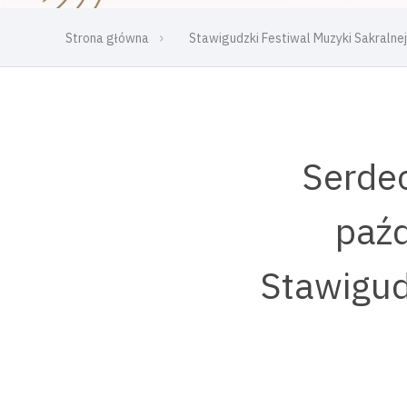
Strona główna
Stawigudzki Festiwal Muzyki Sakral
Serdec
paźd
Stawigud