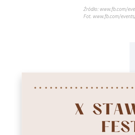
Źródło: www.fb.com/eve
Fot. www.fb.com/events