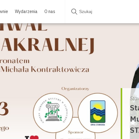
wnie
Wydarzenia
O nas
Sta
St
Mu
ST