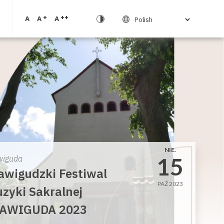
+
++
A
A
A
NIE.
15
wiguda
awigudzki Festiwal
PAŹ 2023
zyki Sakralnej
AWIGUDA 2023