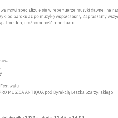
azwa mówi specjalizuje się w repertuarze muzyki dawnej, na n
yki od baroku aż po muzykę współczesną. Zapraszamy wszyst
ą atmosferę i różnorodność repertuaru.
kowa
a
y
Festiwalu
PRO MUSICA ANTIQUA pod Dyrekcją Leszka Szarzyńskiego
aździernika 2023 r., godz. 11:45. – 14:00.