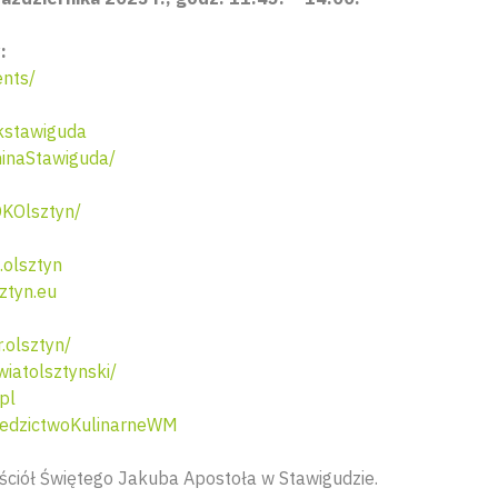
:
nts/
kstawiguda
inaStawiguda/
KOlsztyn/
olsztyn
ztyn.eu
.olsztyn/
atolsztynski/
pl
edzictwoKulinarneWM
ściół Świętego Jakuba Apostoła w Stawigudzie.