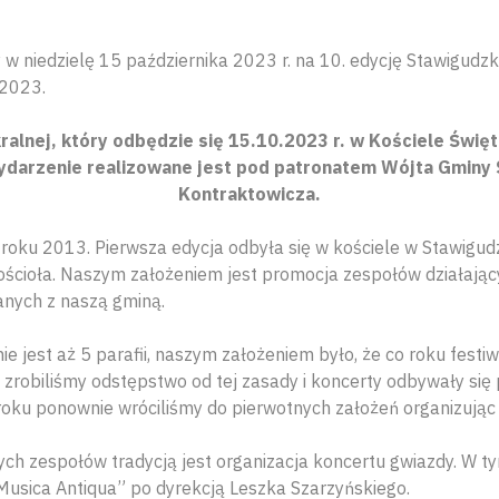
w niedzielę 15 października 2023 r. na 10. edycję Stawigudz
2023.
ralnej, który odbędzie się 15.10.2023 r. w Kościele Świ
ydarzenie realizowane jest pod patronatem Wójta Gminy 
Kontraktowicza.
 roku 2013. Pierwsza edycja odbyła się w kościele w Stawigud
ścioła. Naszym założeniem jest promocja zespołów działają
anych z naszą gminą.
e jest aż 5 parafii, naszym założeniem było, że co roku festi
at zrobiliśmy odstępstwo od tej zasady i koncerty odbywały się 
roku ponownie wróciliśmy do pierwotnych założeń organizując 
h zespołów tradycją jest organizacja koncertu gwiazdy. W ty
 Musica Antiqua” po dyrekcją Leszka Szarzyńskiego.