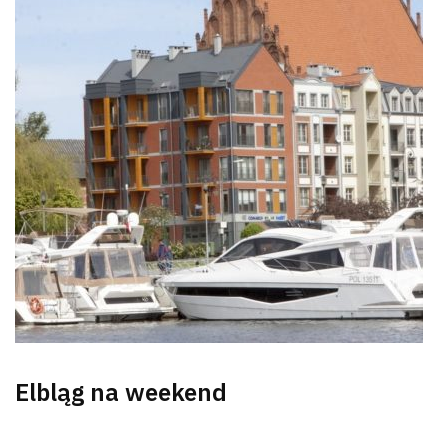
Wyszu
Elbląg na weekend