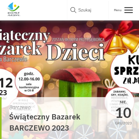
Skip
to
content
NIE.
10
Barczewo
Świąteczny Bazarek
GRU 2023
BARCZEWO 2023