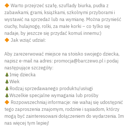
Warto przejrzeć szafę, szuflady biurka, pudła z
zabawkami, grami, książkami, szkolnymi przyborami i
wystawić na sprzedaż lub na wymianę. Można przynieść
ciuchy, hulajnogę, rolki, za małe korki – co tylko się
nadaje, by jeszcze się przydać komuś innemu:)
Jak wziąć udział:
Aby zarezerwować miejsce na stoisko swojego dziecka,
napisz e-mail na adres: promocja@barczewo.pl i podaj
następujące szczegóły:
Imię dziecka
Wiek
Rodzaj sprzedawanego produktu/usługi
Wszelkie specjalne wymagania lub prośby
Rozpowszechniaj informacje: nie wahaj się udostępnić
tego zaproszenia znajomym, rodzinie i sąsiadom, którzy
mogą być zainteresowani dołączeniem do wydarzenia. Im
Wyszu
nas więcej tym lepiej!