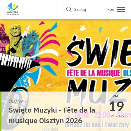
Skip
to
content
PIĄ.
19
Olsztyn
Święto Muzyki - Fête de la
CZE 2026
musique Olsztyn 2026