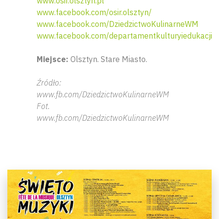
www.osir.olsztyn.pl
www.facebook.com/osir.olsztyn/
www.facebook.com/DziedzictwoKulinarneWM
www.facebook.com/departamentkulturyiedukacji
Miejsce:
Olsztyn. Stare Miasto.
Źródło:
www.fb.com/DziedzictwoKulinarneWM
Fot.
www.fb.com/DziedzictwoKulinarneWM
Wyszu