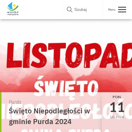
Skip
to
content
PON.
11
Purda
Święto Niepodległości w
LIS 2024
gminie Purda 2024