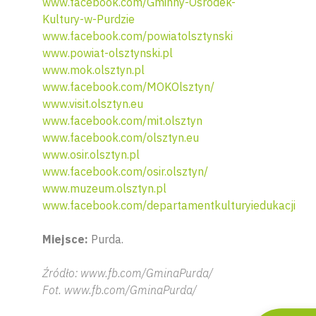
www.facebook.com/Gminny-Ośrodek-
Kultury-w-Purdzie
www.facebook.com/powiatolsztynski
www.powiat-olsztynski.pl
www.mok.olsztyn.pl
www.facebook.com/MOKOlsztyn/
www.visit.olsztyn.eu
www.facebook.com/mit.olsztyn
www.facebook.com/olsztyn.eu
www.osir.olsztyn.pl
www.facebook.com/osir.olsztyn/
www.muzeum.olsztyn.pl
Wyszu
www.facebook.com/departamentkulturyiedukacji
Miejsce:
Purda.
Źródło: www.fb.com/GminaPurda/
Fot. www.fb.com/GminaPurda/