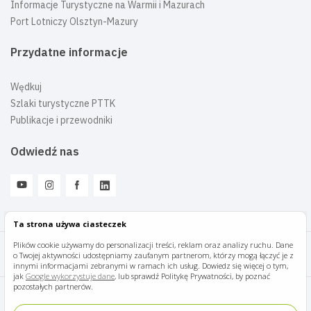
Informacje Turystyczne na Warmii i Mazurach
Port Lotniczy Olsztyn-Mazury
Przydatne informacje
Wędkuj
Szlaki turystyczne PTTK
Publikacje i przewodniki
Odwiedź nas
Ta strona używa ciasteczek
Plików cookie używamy do personalizacji treści, reklam oraz analizy ruchu. Dane
o Twojej aktywności udostępniamy zaufanym partnerom, którzy mogą łączyć je z
Mazury Travel © 2026
innymi informacjami zebranymi w ramach ich usług. Dowiedz się więcej o tym,
jak
Google wykorzystuje dane
, lub sprawdź Politykę Prywatności, by poznać
pozostałych partnerów.
Polityka prywatności