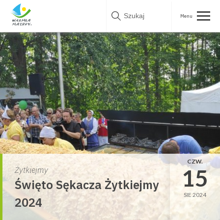
Skip
to
content
CZW.
15
Żytkiejmy
Święto Sękacza Żytkiejmy
SIE 2024
2024