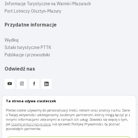
Informacje Turystyczne na Warmii i Mazurach
Port Lotniczy Olsztyn-Mazury
Przydatne informacje
Wędkuj
Szlaki turystyczne PTTK
Publikacje i przewodniki
Odwiedź nas
Ta strona używa ciasteczek
Plików cookie używamy do personalizacji treści, reklam oraz analizy ruchu. Dane
o Twojej aktywności udostępniamy zaufanym partnerom, którzy mogą łączyć je z
Mazury Travel © 2026
innymi informacjami zebranymi w ramach ich usług. Dowiedz się więcej o tym,
jak
Google wykorzystuje dane
, lub sprawdź Politykę Prywatności, by poznać
pozostałych partnerów.
Polityka prywatności