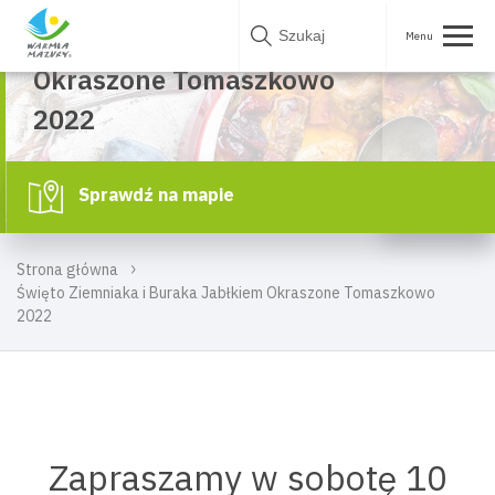
Święto Ziemniaka i
Skip
WRZ 2022
Buraka Jabłkiem
to
content
Okraszone Tomaszkowo
2022
Sprawdź na mapie
Strona główna
Święto Ziemniaka i Buraka Jabłkiem Okraszone Tomaszkowo
2022
Zapraszamy w sobotę 10