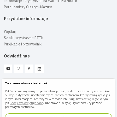
Informacje Turystyczne na Warmii i Mazurach
Port Lotniczy Olsztyn-Mazury
Przydatne informacje
Wędkuj
Szlaki turystyczne PTTK
Publikacje i przewodniki
Odwiedź nas
Ta strona używa ciasteczek
Plików cookie używamy do personalizacji treści, reklam oraz analizy ruchu. Dane
o Twojej aktywności udostępniamy zaufanym partnerom, którzy mogą łączyć je z
Mazury Travel © 2026
innymi informacjami zebranymi w ramach ich usług. Dowiedz się więcej o tym,
jak
Google wykorzystuje dane
, lub sprawdź Politykę Prywatności, by poznać
pozostałych partnerów.
Polityka prywatności