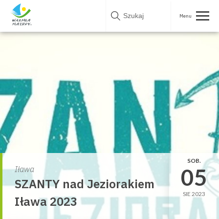
Skip
to
content
SOB.
05
Iława
SZANTY nad Jeziorakiem
SIE 2023
Iława 2023