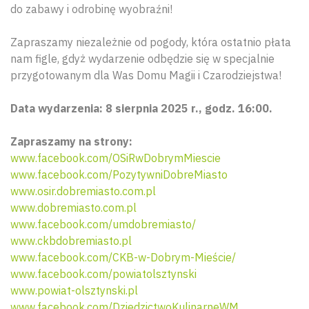
do zabawy i odrobinę wyobraźni!
Zapraszamy niezależnie od pogody, która ostatnio płata
nam figle, gdyż wydarzenie odbędzie się w specjalnie
przygotowanym dla Was Domu Magii i Czarodziejstwa!
Data wydarzenia: 8 sierpnia 2025 r., godz. 16:00.
Zapraszamy na strony:
www.facebook.com/OSiRwDobrymMiescie
www.facebook.com/PozytywniDobreMiasto
www.osir.dobremiasto.com.pl
www.dobremiasto.com.pl
Wyszu
www.facebook.com/umdobremiasto/
www.ckbdobremiasto.pl
www.facebook.com/CKB-w-Dobrym-Mieście/
www.facebook.com/powiatolsztynski
www.powiat-olsztynski.pl
www.facebook.com/DziedzictwoKulinarneWM