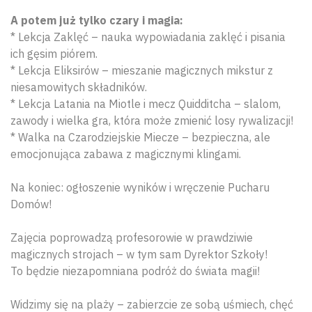
A potem już tylko czary i magia:
* Lekcja Zaklęć – nauka wypowiadania zaklęć i pisania
ich gęsim piórem.
* Lekcja Eliksirów – mieszanie magicznych mikstur z
niesamowitych składników.
* Lekcja Latania na Miotle i mecz Quidditcha – slalom,
zawody i wielka gra, która może zmienić losy rywalizacji!
* Walka na Czarodziejskie Miecze – bezpieczna, ale
emocjonująca zabawa z magicznymi klingami.
Na koniec: ogłoszenie wyników i wręczenie Pucharu
Domów!
Zajęcia poprowadzą profesorowie w prawdziwie
magicznych strojach – w tym sam Dyrektor Szkoły!
To będzie niezapomniana podróż do świata magii!
Widzimy się na plaży – zabierzcie ze sobą uśmiech, chęć