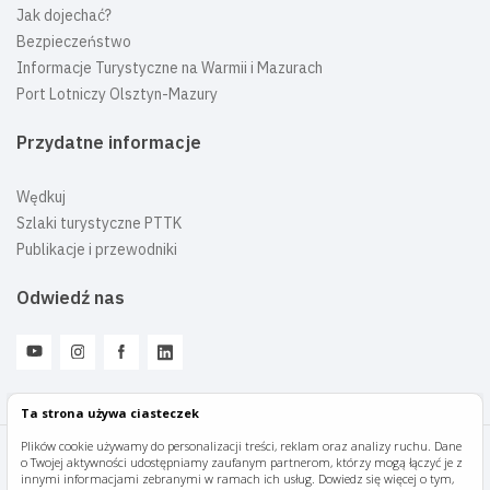
Jak dojechać?
Bezpieczeństwo
Informacje Turystyczne na Warmii i Mazurach
Port Lotniczy Olsztyn-Mazury
Przydatne informacje
Wędkuj
Szlaki turystyczne PTTK
Publikacje i przewodniki
Odwiedź nas
Ta strona używa ciasteczek
Plików cookie używamy do personalizacji treści, reklam oraz analizy ruchu. Dane
o Twojej aktywności udostępniamy zaufanym partnerom, którzy mogą łączyć je z
Mazury Travel © 2026
innymi informacjami zebranymi w ramach ich usług. Dowiedz się więcej o tym,