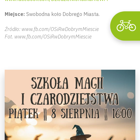
Miejsce:
Swobodna koło Dobrego Miasta.
Źródło: www.fb.com/OSiRwDobrymMiescie
Fot. www.fb.com/OSiRwDobrymMiescie