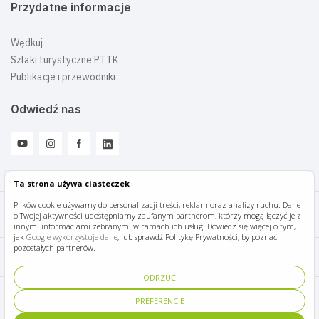
Przydatne informacje
Wędkuj
Szlaki turystyczne PTTK
Publikacje i przewodniki
Odwiedź nas
Ta strona używa ciasteczek
Plików cookie używamy do personalizacji treści, reklam oraz analizy ruchu. Dane
o Twojej aktywności udostępniamy zaufanym partnerom, którzy mogą łączyć je z
Mazury Travel © 2026
innymi informacjami zebranymi w ramach ich usług. Dowiedz się więcej o tym,
jak
Google wykorzystuje dane
, lub sprawdź Politykę Prywatności, by poznać
pozostałych partnerów.
Polityka prywatności
ODRZUĆ
Pomoc i kontakt
PREFERENCJE