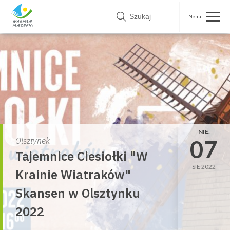
Skip
to
content
NIE.
07
Olsztynek
Tajemnice Ciesiołki "W
SIE 2022
Krainie Wiatraków"
Skansen w Olsztynku
2022