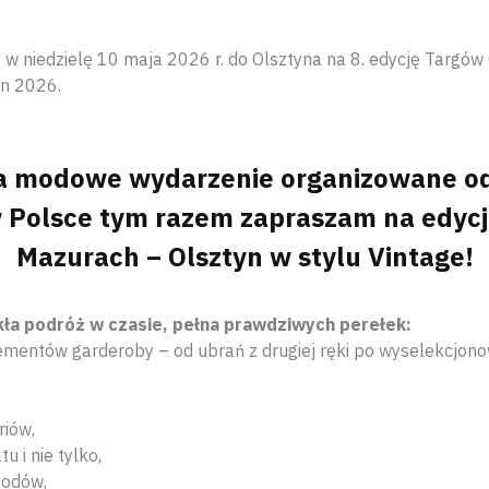
w niedzielę 10 maja 2026 r. do Olsztyna na 8. edycję Targów 
yn 2026.
 modowe wydarzenie organizowane od
 Polsce tym razem zapraszam na edycję
Mazurach – Olsztyn w stylu Vintage!
ła podróż w czasie, pełna prawdziwych perełek:
entów garderoby – od ubrań z drugiej ręki po wyselekcjono
riów,
u i nie tylko,
hodów,