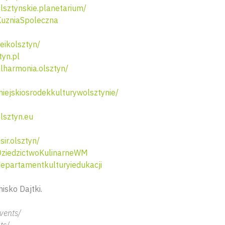
sztynskie.planetarium/
uzniaSpoleczna
ikolsztyn/
tyn.pl
lharmonia.olsztyn/
ejskiosrodekkulturywolsztynie/
lsztyn.eu
ir.olsztyn/
ziedzictwoKulinarneWM
partamentkulturyiedukacji
nisko Dajtki.
vents/
ts/