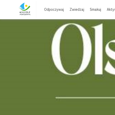
Skip
to
Odpoczywaj
Zwiedzaj
Smakuj
Akty
content