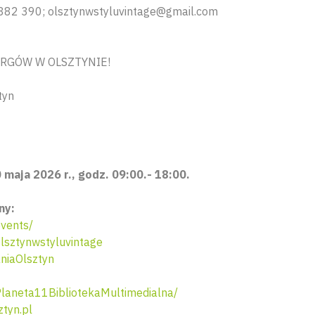
 882 390; olsztynwstyluvintage@gmail.com
ARGÓW W OLSZTYNIE!
tyn
 maja 2026 r., godz. 09:00.- 18:00.
ny:
vents/
sztynwstyluvintage
niaOlsztyn
aneta11BibliotekaMultimedialna/
tyn.pl