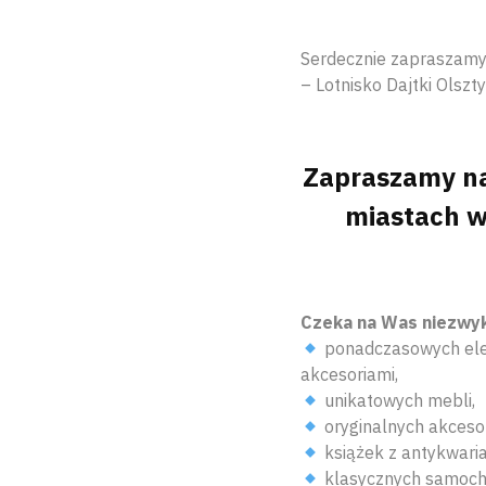
Serdecznie zapraszamy 
– Lotnisko Dajtki Olszt
Zapraszamy na
miastach w
Czeka na Was niezwyk
ponadczasowych elem
akcesoriami,
unikatowych mebli,
oryginalnych akceso
książek z antykwariat
klasycznych samoc