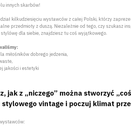
elu innych skarbów!
ział kilkudziesięciu wystawców z całej Polski, którzy zapreze
kalne przedmioty z duszą. Niezależnie od tego, czy szukasz insp
 stylówę dla siebie, znajdziesz tu coś wyjątkowego.
aliśmy:
dla miłośników dobrego jedzenia,
waste,
 jakości i estetyki
cz, jak z „niczego” można stworzyć „coś
 stylowego vintage i poczuj klimat prze
a wystawców: