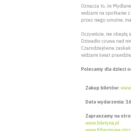
Oznacza to, że Mydlane
widzami na spotkanie z
przez niego smutne, ma
Oczywiście, nie obejdą
Dziwadło czuwa nad nim
Czarodziejówna zaskak
widzami świat prawdziwy
Polecamy dla dzieci o
Zakup biletów:
www.
Data wydarzenia: 16
Zapraszamy na stro
www.biletyna.pl
www.filharmonia.olsz