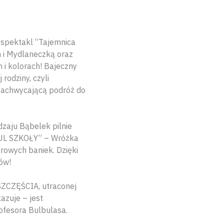
y spektakl “Tajemnica
 i Mydlaneczką oraz
i kolorach! Bajeczny
rodziny, czyli
zachwycającą podróż do
dzaju Bąbelek pilnie
BUL SZKOŁY” – Wróżka
rowych baniek. Dzięki
ów!
SZCZĘŚCIA, utraconej
azuje – jest
ofesora Bulbulasa.