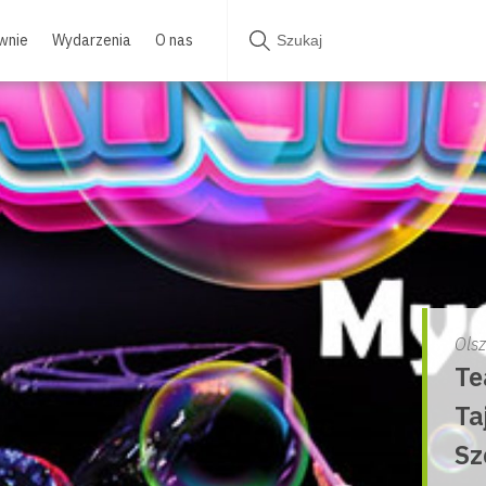
wnie
Wydarzenia
O nas
Ols
Te
Ta
Sz