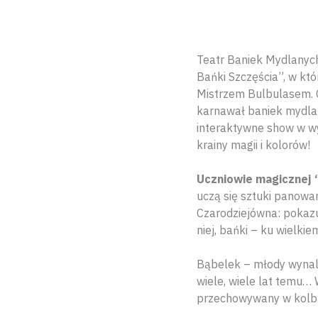
Teatr Baniek Mydlanych
Bańki Szczęścia”, w kt
Mistrzem Bulbulasem. C
karnawał baniek mydlany
interaktywne show w w
krainy magii i kolorów!
Uczniowie magicznej
uczą się sztuki panow
Czarodziejówna: pokazu
niej, bańki – ku wielk
Bąbelek – młody wynal
wiele, wiele lat temu… 
przechowywany w kolbac