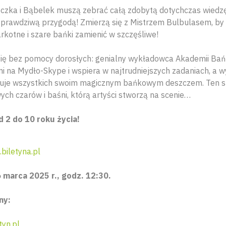
czka i Bąbelek muszą zebrać całą zdobytą dotychczas wiedzę 
 prawdziwą przygodą! Zmierzą się z Mistrzem Bulbulasem, by
rkotne i szare bańki zamienić w szczęśliwe!
 się bez pomocy dorosłych: genialny wykładowca Akademii Bań
i na Mydło-Skype i wspiera w najtrudniejszych zadaniach, a
uje wszystkich swoim magicznym bańkowym deszczem. Ten s
ch czarów i baśni, którą artyści stworzą na scenie…
d 2 do 10 roku życia!
biletyna.pl
 marca 2025 r., godz. 12:30.
ny:
tyn.pl