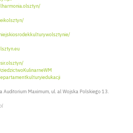
lharmonia.olsztyn/
ikolsztyn/
ejskiosrodekkulturywolsztynie/
lsztyn.eu
ir.olsztyn/
ziedzictwoKulinarneWM
partamentkulturyiedukacji
a Auditorium Maximum, ul. al Wojska Polskiego 13.
pl