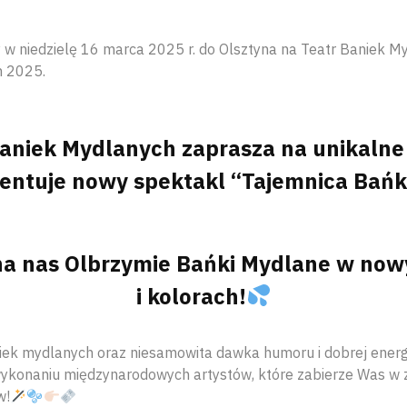
w niedzielę 16 marca 2025 r. do Olsztyna na Teatr Baniek M
n 2025.
Baniek Mydlanych zaprasza na unikalne
ezentuje nowy spektakl “Tajemnica Bańk
na nas Olbrzymie Bańki Mydlane w now
i kolorach!
ek mydlanych oraz niesamowita dawka humoru i dobrej energii
ykonaniu międzynarodowych artystów, które zabierze Was w
w!