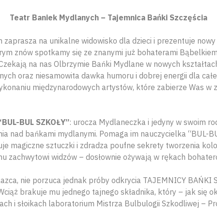
Teatr Baniek Mydlanych – Tajemnica Bańki Szczęścia
 zaprasza na unikalne widowisko dla dzieci i prezentuje now
órym znów spotkamy się ze znanymi już bohaterami Bąbelkiem
zekają na nas Olbrzymie Bańki Mydlane w nowych kształtach 
ch oraz niesamowita dawka humoru i dobrej energii dla całej 
ykonaniu międzynarodowych artystów, które zabierze Was w 
 “BUL-BUL SZKOŁY”
: urocza Mydlaneczka i jedyny w swoim ro
ania nad bańkami mydlanymi. Pomaga im nauczycielka “BUL-
je magiczne sztuczki i zdradza poufne sekrety tworzenia kolo
iemu zachwytowi widzów – dosłownie ożywają w rękach bohater
azca, nie porzuca jednak próby odkrycia TAJEMNICY BAŃKI 
Wciąż brakuje mu jednego tajnego składnika, który – jak się ok
h i słoikach laboratorium Mistrza Bulbulogii Szkodliwej – Pr