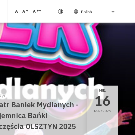
+
++
A
A
A
NIE.
16
ztyn
atr Baniek Mydlanych -
MAR 2025
jemnica Bańki
częścia OLSZTYN 2025