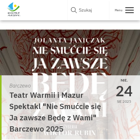
Skip
to
content
NIE.
24
Barczewo
Teatr Warmii i Mazur
SIE 2025
Spektakl "Nie Smućcie się
Ja zawsze Będę z Wami"
Barczewo 2025