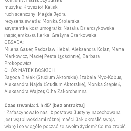
muzyka: Krzysztof Kaliski
ruch sceniczny: Magda Jędra
reżyseria światła: Monika Stolarska
asystentka kostiumografki: Natalia Dziarczykowska
inspicjentka/suflerka: Grażyna Czarkowska
OBSADA:
Milena Gauer, Radosław Hebal, Aleksandra Kolan, Marta
Markowicz, Maciej Pesta (gościnnie), Barbara
Prokopowicz
CHÓR MATEK BOSKICH
Jagoda Białek (Studium Aktorskie), Izabela Myc-Kobus,
Aleksandra Najda (Studium Aktorskie), Monika Stępień,
Aleksandra Wajzer, Olha Zakorchemna
Czas trwania: 1 h 45′ [bez antraktu]
“Zafascynowało nas, iż postawa Justyny nacechowana
jest wątpliwościami różnej maści. Jak określić swoją
wiarę i co w ogóle począć ze swoim życiem? Co ma zrobić