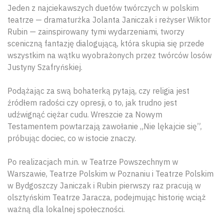
Jeden z najciekawszych duetów twórczych w polskim
teatrze — dramaturżka Jolanta Janiczak i reżyser Wiktor
Rubin — zainspirowany tymi wydarzeniami, tworzy
sceniczną fantazję dialogującą, która skupia się przede
wszystkim na wątku wyobrażonych przez twórców losów
Justyny Szafryńskiej.
Podążając za swą bohaterką pytają, czy religia jest
źródłem radości czy opresji, o to, jak trudno jest
udźwignąć ciężar cudu. Wreszcie za Nowym
Testamentem powtarzają zawołanie „Nie lękajcie się”,
próbując dociec, co w istocie znaczy.
Po realizacjach m.in. w Teatrze Powszechnym w
Warszawie, Teatrze Polskim w Poznaniu i Teatrze Polskim
w Bydgoszczy Janiczak i Rubin pierwszy raz pracują w
olsztyńskim Teatrze Jaracza, podejmując historię wciąż
ważną dla lokalnej społeczności.
Wyszu