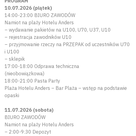
PROGRAM
10.07.2026 (piątek)
14:00-23:00 BIURO ZAWODÓW
Namiot na plaży Hotelu Anders
– wydawanie pakietów na U100, U70, U37, U10
– rejestracja zawodników U10
– przyjmowanie rzeczy na PRZEPAK od uczestników U70
i U100
– sklepik
17:00-18:00 Odprawa techniczna
(nieobowiązkowa)
18:00-21:00 Pasta Party
Plaża Hotelu Anders – Bar Plaża – wstęp na podstawie
opaski
11.07.2026 (sobota)
BIURO ZAWODÓW
Namiot na plaży Hotelu Anders
– 2:00-9:30 Depozyt
Wyszu