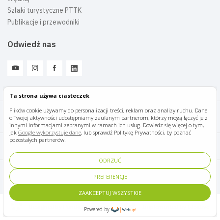
Szlaki turystyczne PTTK
Publikacje i przewodniki
Odwiedź nas
Ta strona używa ciasteczek
Plików cookie używamy do personalizacji treści, reklam oraz analizy ruchu. Dane
o Twojej aktywności udostępniamy zaufanym partnerom, którzy mogą łączyć je z
Mazury Travel © 2026
innymi informacjami zebranymi w ramach ich usług. Dowiedz się więcej o tym,
jak
Google wykorzystuje dane
, lub sprawdź Politykę Prywatności, by poznać
pozostałych partnerów.
Polityka prywatności
ODRZUĆ
Pomoc i kontakt
PREFERENCJE
ZAAKCEPTUJ WSZYSTKIE
Designed by Panda Marketing
Implemented by Ideative
Powered by