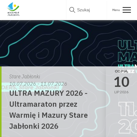
Skip
to
content
OD PIĄ.
10
Stare Jabłonki
10.07.2026 - 11.07.2026
ULTRA MAZURY 2026 -
LIP 2026
Ultramaraton przez
Warmię i Mazury Stare
Jabłonki 2026